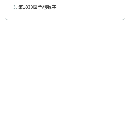
第1833回予想数字