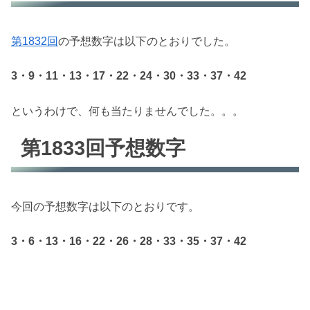
第1832回
の予想数字は以下のとおりでした。
3・9・11・13・17・22・24・30・33・37・42
というわけで、何も当たりませんでした。。。
第1833回予想数字
今回の予想数字は以下のとおりです。
3・6・13・16・22・26・28・33・35・37・42