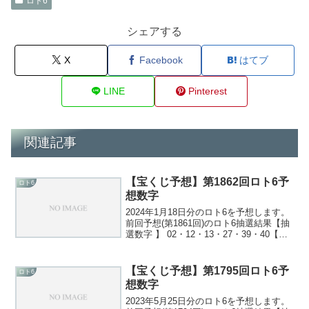
ロト6
シェアする
X
Facebook
はてブ
LINE
Pinterest
関連記事
【宝くじ予想】第1862回ロト6予
ロト6
想数字
2024年1月18日分のロト6を予想します。
前回予想(第1861回)のロト6抽選結果【抽
選数字 】 02・12・13・27・39・40【ボ
ーナス数字】30前回予想(第1861回)の予
想結果第1861回の予想数字は以下のとお
りでした。5・9・...
【宝くじ予想】第1795回ロト6予
ロト6
想数字
2023年5月25日分のロト6を予想します。