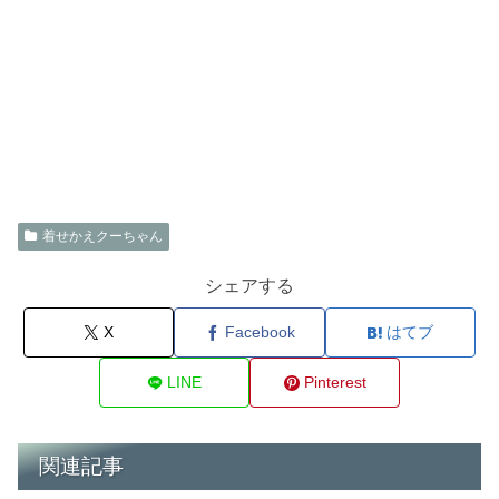
着せかえクーちゃん
シェアする
X
Facebook
はてブ
LINE
Pinterest
関連記事