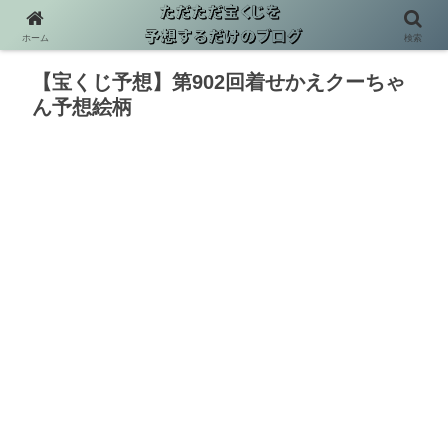
ホーム
検索
【宝くじ予想】第902回着せかえクーちゃ
ん予想絵柄