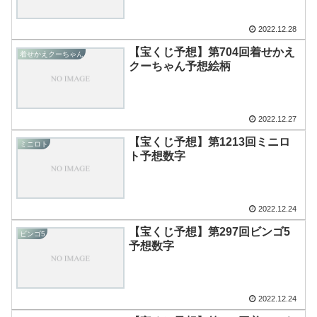
2022.12.28
【宝くじ予想】第704回着せかえ
着せかえクーちゃん
クーちゃん予想絵柄
2022.12.27
【宝くじ予想】第1213回ミニロ
ミニロト
ト予想数字
2022.12.24
【宝くじ予想】第297回ビンゴ5
ビンゴ5
予想数字
2022.12.24