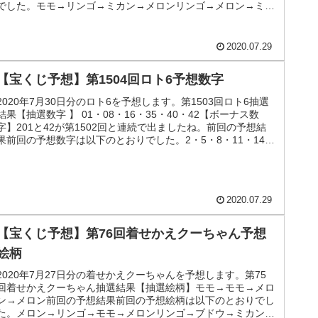
でした。モモ→リンゴ→ミカン→メロンリンゴ→メロン→ミカ
ン→リンゴミカン→ブドウ→リンゴ→モモブドウ→リンゴ→モ
モ→ミカンメロン→ブドウ→メロン→ブドウというわけで、3
等が1口当たりました。予想絵柄予想絵柄は以下のとおりで
2020.07.29
す。メロン→ブドウ→メロ...
【宝くじ予想】第1504回ロト6予想数字
2020年7月30日分のロト6を予想します。第1503回ロト6抽選
結果【抽選数字 】 01・08・16・35・40・42【ボーナス数
字】201と42が第1502回と連続で出ましたね。前回の予想結
果前回の予想数字は以下のとおりでした。2・5・8・11・14・
17・20・24・27・32・38・42というわけで、2つの抽選数字
と1つのボーナス数字が一致しました。予想数字今回の予想数
字は以下のとおりです。2・5・11・15...
2020.07.29
【宝くじ予想】第76回着せかえクーちゃん予想
絵柄
2020年7月27日分の着せかえクーちゃんを予想します。第75
回着せかえクーちゃん抽選結果【抽選絵柄】モモ→モモ→メロ
ン→メロン前回の予想結果前回の予想絵柄は以下のとおりでし
た。メロン→リンゴ→モモ→メロンリンゴ→ブドウ→ミカン→