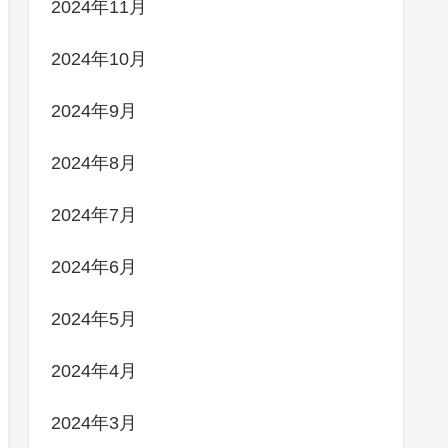
2024年11月
2024年10月
2024年9月
2024年8月
2024年7月
2024年6月
2024年5月
2024年4月
2024年3月