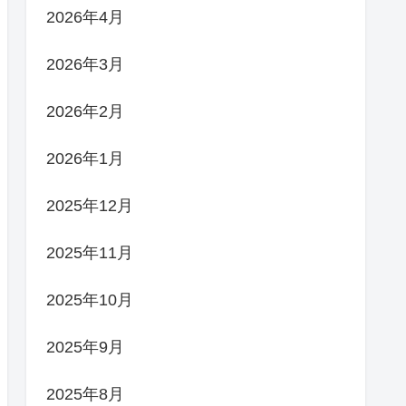
2026年4月
2026年3月
2026年2月
2026年1月
2025年12月
2025年11月
2025年10月
2025年9月
2025年8月