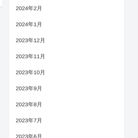
2024年2月
2024年1月
2023年12月
2023年11月
2023年10月
2023年9月
2023年8月
2023年7月
2023年6月