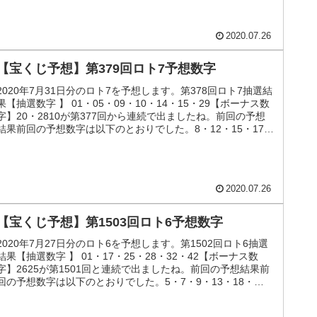
ミカンモモ→メロン→モモ→リンゴミカン→メロン→モモ→ブ
ドウブドウ→ミカン→メロン→モモというわけで、何も当たり
ませんでした。。。予想絵柄予想絵柄は以下のとおりです。モ
2020.07.26
モ→リンゴ→ミカン→メ...
【宝くじ予想】第379回ロト7予想数字
2020年7月31日分のロト7を予想します。第378回ロト7抽選結
果【抽選数字 】 01・05・09・10・14・15・29【ボーナス数
字】20・2810が第377回から連続で出ましたね。前回の予想
結果前回の予想数字は以下のとおりでした。8・12・15・17・
23・25・30・32・34・35というわけで、何も当たりませんで
した。。。予想数字予想数字は以下のとおりです。2・4・6・
9・13・15・17・25・29・3...
2020.07.26
【宝くじ予想】第1503回ロト6予想数字
2020年7月27日分のロト6を予想します。第1502回ロト6抽選
結果【抽選数字 】 01・17・25・28・32・42【ボーナス数
字】2625が第1501回と連続で出ましたね。前回の予想結果前
回の予想数字は以下のとおりでした。5・7・9・13・18・
20・24・26・31・36・38というわけで、1つのボーナス数字
が一致しました。予想数字今回の予想数字は以下のとおりで