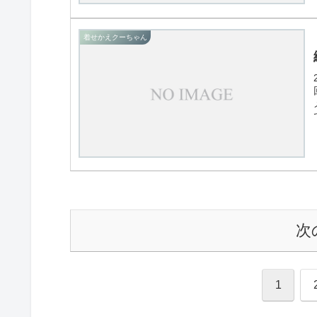
着せかえクーちゃん
次
1