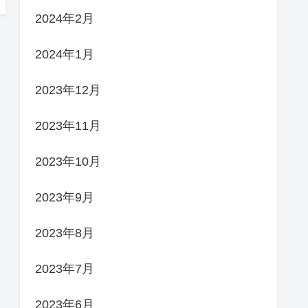
2024年2月
2024年1月
2023年12月
2023年11月
2023年10月
2023年9月
2023年8月
2023年7月
2023年6月