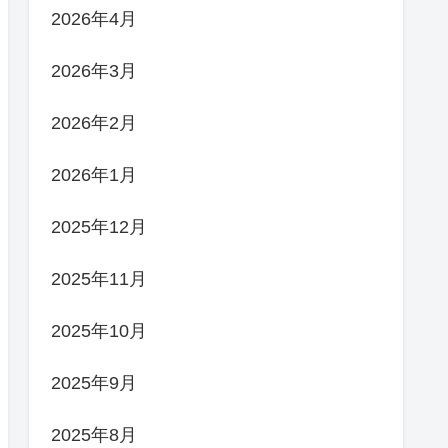
2026年4月
2026年3月
2026年2月
2026年1月
2025年12月
2025年11月
2025年10月
2025年9月
2025年8月