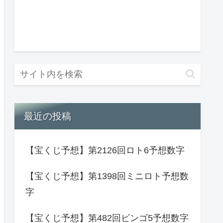
最近の投稿
【宝くじ予想】第2126回ロト6予想数字
【宝くじ予想】第1398回ミニロト予想数
字
【宝くじ予想】第482回ビンゴ5予想数字