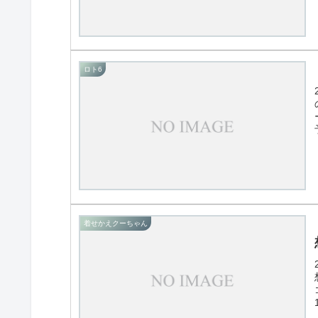
ロト6
着せかえクーちゃん