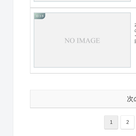
ロト6
次
1
2