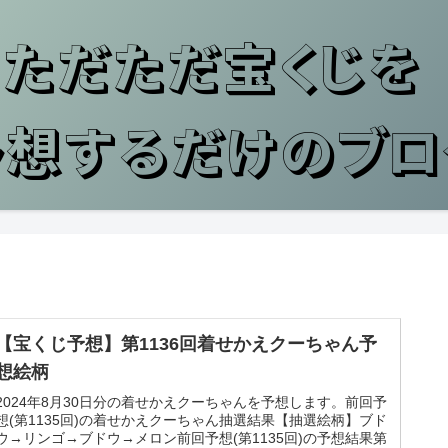
【宝くじ予想】第1136回着せかえクーちゃん予
想絵柄
2024年8月30日分の着せかえクーちゃんを予想します。前回予
想(第1135回)の着せかえクーちゃん抽選結果【抽選絵柄】ブド
ウ→リンゴ→ブドウ→メロン前回予想(第1135回)の予想結果第