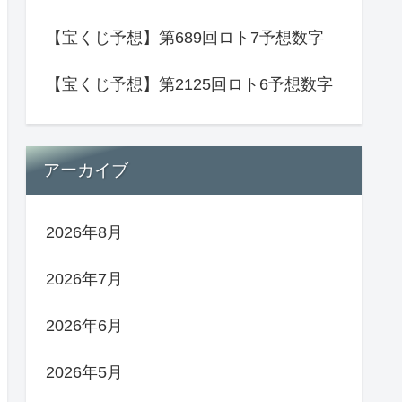
【宝くじ予想】第689回ロト7予想数字
【宝くじ予想】第2125回ロト6予想数字
アーカイブ
2026年8月
2026年7月
2026年6月
2026年5月