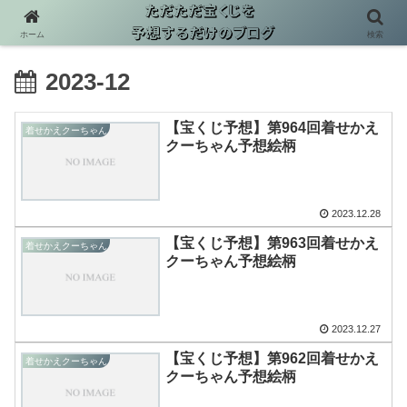
ホーム
検索
2023-12
【宝くじ予想】第964回着せかえ
着せかえクーちゃん
クーちゃん予想絵柄
2023.12.28
【宝くじ予想】第963回着せかえ
着せかえクーちゃん
クーちゃん予想絵柄
2023.12.27
【宝くじ予想】第962回着せかえ
着せかえクーちゃん
クーちゃん予想絵柄