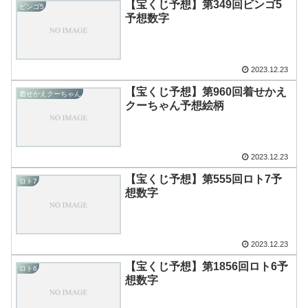
【宝くじ予想】第349回ビンゴ5
ビンゴ5
予想数字
2023.12.23
【宝くじ予想】第960回着せかえ
着せかえクーちゃん
クーちゃん予想絵柄
2023.12.23
【宝くじ予想】第555回ロト7予
ロト7
想数字
2023.12.23
【宝くじ予想】第1856回ロト6予
ロト6
想数字