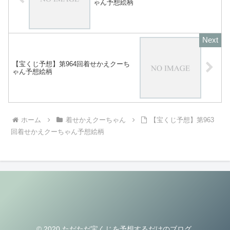
ゃん予想絵柄
【宝くじ予想】第964回着せかえクーち
ゃん予想絵柄
ホーム
着せかえクーちゃん
【宝くじ予想】第963
回着せかえクーちゃん予想絵柄
© 2020 ただただ宝くじを予想するだけのブログ.