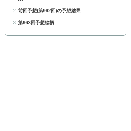
前回予想(第962回)の予想結果
第963回予想絵柄