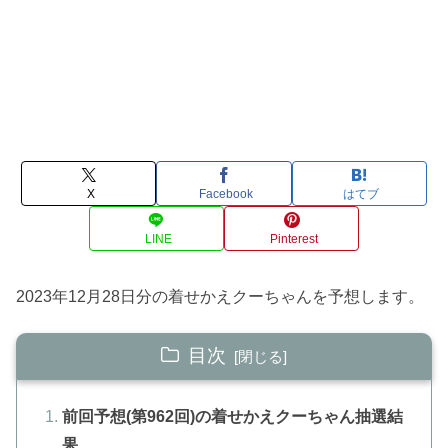
X
Facebook
はてブ
LINE
Pinterest
2023年12月28日分の着せかえクーちゃんを予想します。
目次
前回予想(第962回)の着せかえクーちゃん抽選結
果