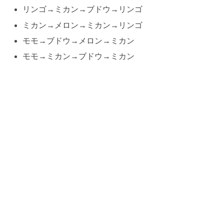
リンゴ→ミカン→ブドウ→リンゴ
ミカン→メロン→ミカン→リンゴ
モモ→ブドウ→メロン→ミカン
モモ→ミカン→ブドウ→ミカン