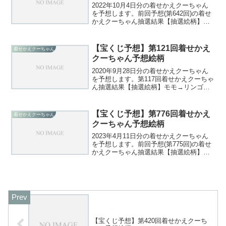
2022年10月4日分の着せかえクーちゃん
を予想します。前回予想(第642回)の着せ
かえクーちゃん抽選結果【抽選絵柄】メ
ロン→ブドウ→ミカン→モモ前回予想(第
642回)の予想結果第642回の予想絵柄は以
下のとおりでした。ブドウ→リンゴ→ミ
【宝くじ予想】第121回着せかえ
着せかえクーちゃん
カ...
クーちゃん予想絵柄
2020年9月28日分の着せかえクーちゃん
を予想します。第117回着せかえクーちゃ
ん抽選結果【抽選絵柄】モモ→リンゴ→
ミカン→モモ前回の予想結果前回の予想
絵柄は以下のとおりでした。ブドウ→ミ
カン→モモ→リンゴリンゴ→リンゴ→ブ
【宝くじ予想】第776回着せかえ
着せかえクーちゃん
ドウ→メロンメ...
クーちゃん予想絵柄
2023年4月11日分の着せかえクーちゃん
を予想します。前回予想(第775回)の着せ
かえクーちゃん抽選結果【抽選絵柄】リ
ンゴ→ミカン→ブドウ→モモ前回予想(第
775回)の予想結果第775回の予想絵柄は以
下のとおりでした。ブドウ→モモ→ミカ
ン...
【宝くじ予想】第420回着せかえクーち