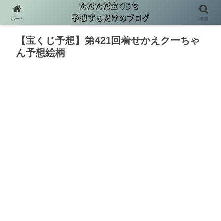
ホーム
検索
【宝くじ予想】第421回着せかえクーちゃ
ん予想絵柄