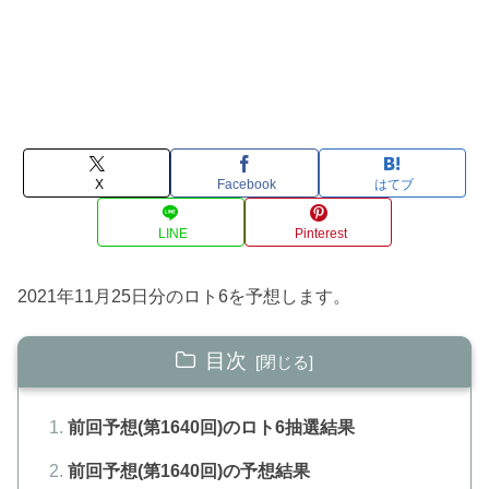
X
Facebook
はてブ
LINE
Pinterest
2021年11月25日分のロト6を予想します。
目次
前回予想(第1640回)のロト6抽選結果
前回予想(第1640回)の予想結果