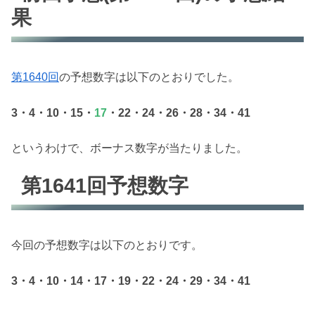
果
第1640回
の予想数字は以下のとおりでした。
3・4・10・15・
17
・22・24・26・28・34・41
というわけで、ボーナス数字が当たりました。
第1641回予想数字
今回の予想数字は以下のとおりです。
3・4・10・14・17・19・22・24・29・34・41