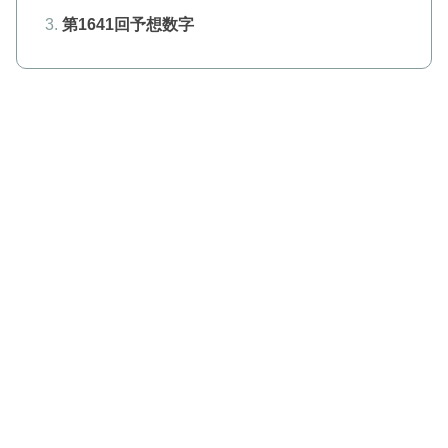
第1641回予想数字