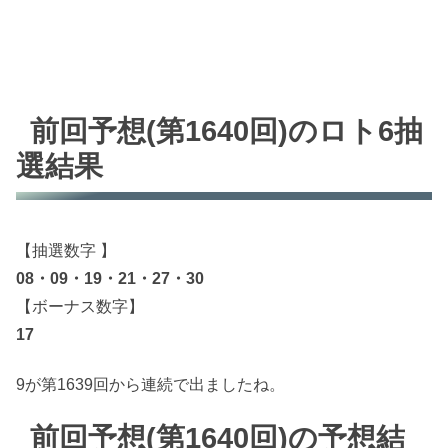
前回予想(第1640回)のロト6抽
選結果
【抽選数字 】
08・09・19・21・27・30
【ボーナス数字】
17
9が第1639回から連続で出ましたね。
前回予想(第1640回)の予想結