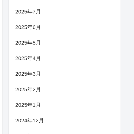
2025年7月
2025年6月
2025年5月
2025年4月
2025年3月
2025年2月
2025年1月
2024年12月