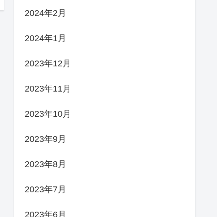
2024年2月
2024年1月
2023年12月
2023年11月
2023年10月
2023年9月
2023年8月
2023年7月
2023年6月