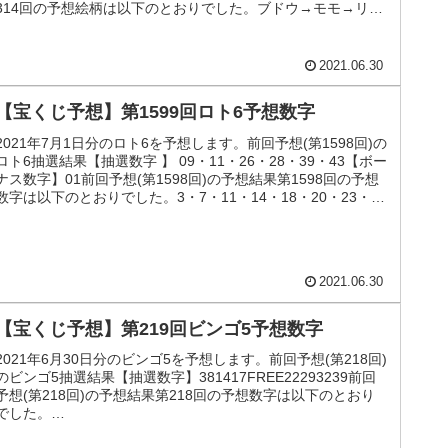
314回の予想絵柄は以下のとおりでした。ブドウ→モモ→リン
ゴ→リンゴモモ→メロン→ブドウ→リンゴメロン→リンゴ→モ
モ→ミカンミカン→ミカン→モモ→ブドウリンゴ→モモ→リン
ゴ→メロンというわけで、3等が1口当たりました。第317回予
2021.06.30
想絵柄予想...
【宝くじ予想】第1599回ロト6予想数字
2021年7月1日分のロト6を予想します。前回予想(第1598回)の
ロト6抽選結果【抽選数字 】 09・11・26・28・39・43【ボー
ナス数字】01前回予想(第1598回)の予想結果第1598回の予想
数字は以下のとおりでした。3・7・11・14・18・20・23・
29・33・34・41というわけで、抽選数字1つ当たりました。
第1599回予想数字今回の予想数字は以下のとおりです。3・
7・12・16・22・25・29...
2021.06.30
【宝くじ予想】第219回ビンゴ5予想数字
2021年6月30日分のビンゴ5を予想します。前回予想(第218回)
のビンゴ5抽選結果【抽選数字】381417FREE22293239前回
予想(第218回)の予想結果第218回の予想数字は以下のとおり
でした。
581319FREE24283138591117FREE24293537471120FREE2