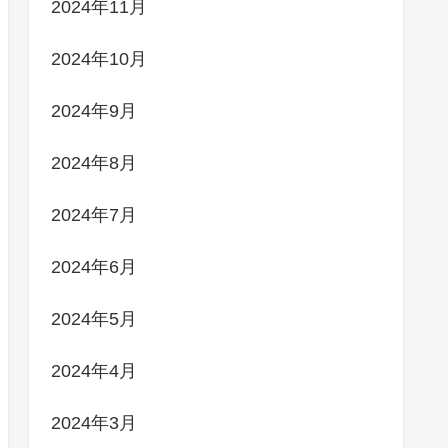
2024年11月
2024年10月
2024年9月
2024年8月
2024年7月
2024年6月
2024年5月
2024年4月
2024年3月