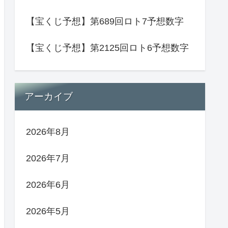
【宝くじ予想】第689回ロト7予想数字
【宝くじ予想】第2125回ロト6予想数字
アーカイブ
2026年8月
2026年7月
2026年6月
2026年5月