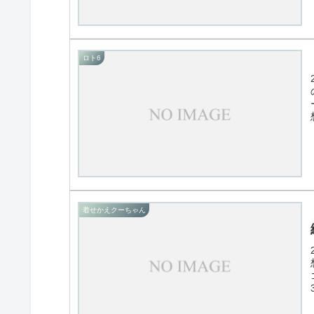
ロト6
着せかえクーちゃん