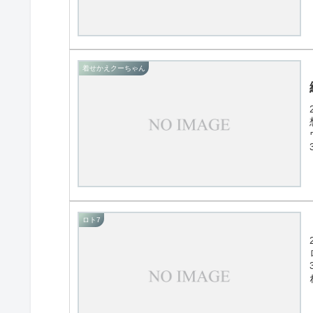
着せかえクーちゃん
ロト7