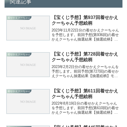
関連記事
【宝くじ予想】第937回着せかえ
着せかえクーちゃん
クーちゃん予想絵柄
2023年11月22日分の着せかえクーちゃん
を予想します。前回予想(第936回)の着せ
かえクーちゃん抽選結果【抽選絵柄】ミ
カン→メロン→ブドウ→モモ前回予想(第
936回)の予想結果第936回の予想絵柄は以
下のとおりでした。メロン→メロン→
【宝くじ予想】第728回着せかえ
着せかえクーちゃん
モ...
クーちゃん予想絵柄
2023年2月2日分の着せかえクーちゃんを
予想します。前回予想(第727回)の着せか
えクーちゃん抽選結果【抽選絵柄】モモ
→モモ→ミカン→ミカン前回予想(第727
回)の予想結果第727回の予想絵柄は以下
のとおりでした。モモ→ミカン→ミカン
【宝くじ予想】第611回着せかえ
着せかえクーちゃん
→ブ...
クーちゃん予想絵柄
2022年8月19日分の着せかえクーちゃん
を予想します。前回予想(第610回)の着せ
かえクーちゃん抽選結果【抽選絵柄】ミ
カン→ブドウ→ミカン→リンゴ前回予想
(第610回)の予想結果第610回の予想絵柄
は以下のとおりでした。メロン→リンゴ