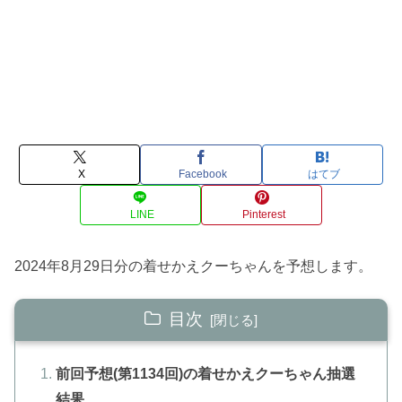
X
Facebook
はてブ
LINE
Pinterest
2024年8月29日分の着せかえクーちゃんを予想します。
目次
前回予想(第1134回)の着せかえクーちゃん抽選
結果