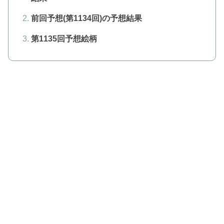
前回予想(第1134回)の予想結果
第1135回予想絵柄