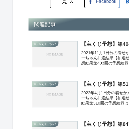
X
Facebook
関連記事
【宝くじ予想】第4
着せかえクーちゃん
2021年11月1日分の着
ーちゃん抽選結果【抽選絵
想結果第403回の予想絵柄
【宝くじ予想】第5
着せかえクーちゃん
2022年4月1日分の着せ
ーちゃん抽選結果【抽選絵
結果第510回の予想絵柄は
【宝くじ予想】第8
着せかえクーちゃん