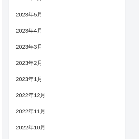
2023年5月
2023年4月
2023年3月
2023年2月
2023年1月
2022年12月
2022年11月
2022年10月