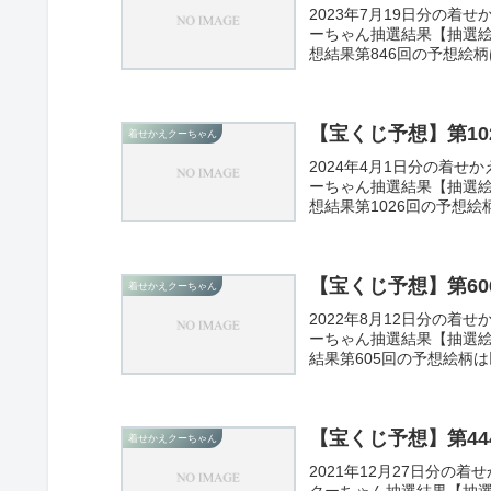
2023年7月19日分の着
ーちゃん抽選結果【抽選絵
想結果第846回の予想絵柄
【宝くじ予想】第1
着せかえクーちゃん
2024年4月1日分の着せ
ーちゃん抽選結果【抽選絵
想結果第1026回の予想絵
【宝くじ予想】第6
着せかえクーちゃん
2022年8月12日分の着
ーちゃん抽選結果【抽選絵
結果第605回の予想絵柄は
【宝くじ予想】第4
着せかえクーちゃん
2021年12月27日分の