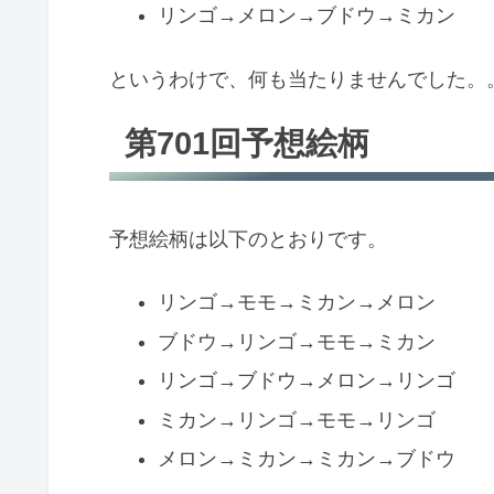
リンゴ→メロン→ブドウ→ミカン
というわけで、何も当たりませんでした。
第701回予想絵柄
予想絵柄は以下のとおりです。
リンゴ→モモ→ミカン→メロン
ブドウ→リンゴ→モモ→ミカン
リンゴ→ブドウ→メロン→リンゴ
ミカン→リンゴ→モモ→リンゴ
メロン→ミカン→ミカン→ブドウ