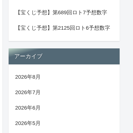
【宝くじ予想】第689回ロト7予想数字
【宝くじ予想】第2125回ロト6予想数字
アーカイブ
2026年8月
2026年7月
2026年6月
2026年5月