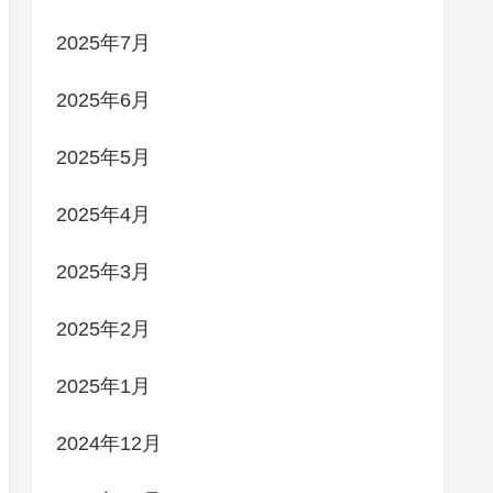
2025年7月
2025年6月
2025年5月
2025年4月
2025年3月
2025年2月
2025年1月
2024年12月