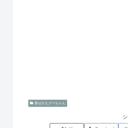
着せかえクーちゃん
シ