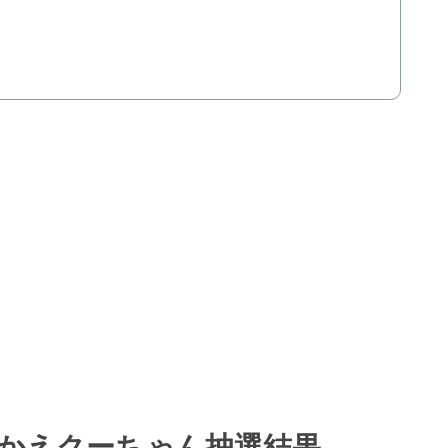
着せかえクーちゃん抽選結果