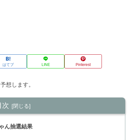
はてブ
LINE
Pinterest
を予想します。
目次
ちゃん抽選結果