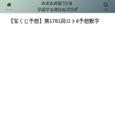
ホーム
検索
【宝くじ予想】第1781回ロト6予想数字