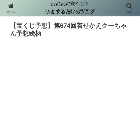
ホーム
検索
【宝くじ予想】第674回着せかえクーちゃ
ん予想絵柄