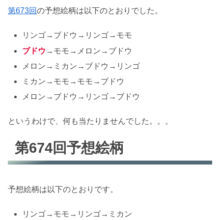
第673回
の予想絵柄は以下のとおりでした。
リンゴ→ブドウ→リンゴ→モモ
ブドウ
→モモ→メロン→ブドウ
メロン→ミカン→ブドウ→リンゴ
ミカン→モモ→モモ→ブドウ
メロン→ブドウ→リンゴ→ブドウ
というわけで、何も当たりませんでした。。。
第674回予想絵柄
予想絵柄は以下のとおりです。
リンゴ→モモ→リンゴ→ミカン