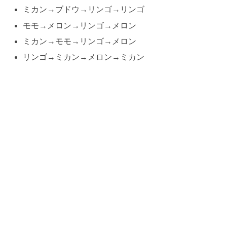
ミカン→ブドウ→リンゴ→リンゴ
モモ→メロン→リンゴ→メロン
ミカン→モモ→リンゴ→メロン
リンゴ→ミカン→メロン→ミカン