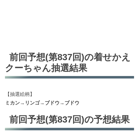
前回予想(第837回)の着せかえ
クーちゃん抽選結果
【抽選絵柄】
ミカン→リンゴ→ブドウ→ブドウ
前回予想(第837回)の予想結果