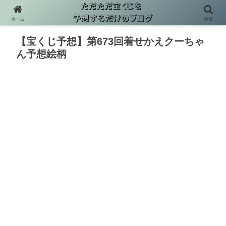
ホーム
検索
【宝くじ予想】第673回着せかえクーちゃ
ん予想絵柄