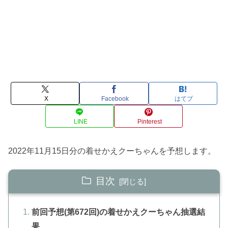
X
Facebook
はてブ
LINE
Pinterest
2022年11月15日分の着せかえクーちゃんを予想します。
目次
前回予想(第672回)の着せかえクーちゃん抽選結
果