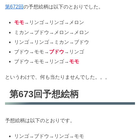
第672回
の予想絵柄は以下のとおりでした。
モモ
→リンゴ→リンゴ→メロン
ミカン→ブドウ→メロン→メロン
リンゴ→リンゴ→ミカン→ブドウ
ブドウ→モモ→
ブドウ
→リンゴ
ブドウ→モモ→リンゴ→
モモ
というわけで、何も当たりませんでした。。。
第673回予想絵柄
予想絵柄は以下のとおりです。
リンゴ→ブドウ→リンゴ→モモ