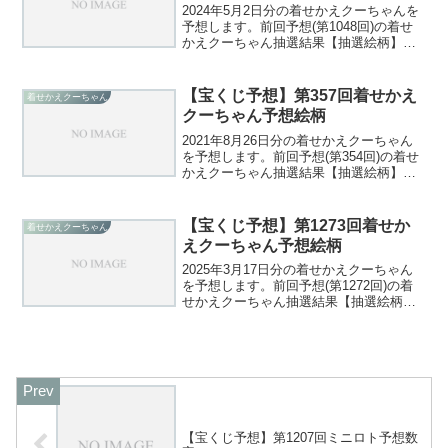
2024年5月2日分の着せかえクーちゃんを
予想します。前回予想(第1048回)の着せ
かえクーちゃん抽選結果【抽選絵柄】ブ
ドウ→モモ→リンゴ→リンゴ前回予想(第
1048回)の予想結果第1048回の予想絵柄は
以下のとおりでした。リンゴ→リンゴ
【宝くじ予想】第357回着せかえ
着せかえクーちゃん
→...
クーちゃん予想絵柄
2021年8月26日分の着せかえクーちゃん
を予想します。前回予想(第354回)の着せ
かえクーちゃん抽選結果【抽選絵柄】ブ
ドウ→メロン→リンゴ→リンゴ前回予想
(第354回)の予想結果第354回の予想絵柄
は以下のとおりでした。リンゴ→モモ→
【宝くじ予想】第1273回着せか
着せかえクーちゃん
メロ...
えクーちゃん予想絵柄
2025年3月17日分の着せかえクーちゃん
を予想します。前回予想(第1272回)の着
せかえクーちゃん抽選結果【抽選絵柄】
メロン→モモ→ミカン→モモ前回予想(第
1272回)の予想結果第1272回の予想絵柄は
以下のとおりでした。リンゴ→モモ→
ブ...
【宝くじ予想】第1207回ミニロト予想数