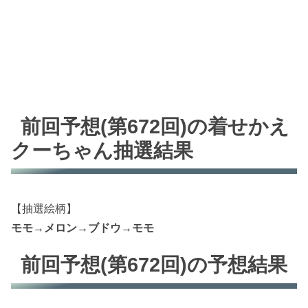
前回予想(第672回)の着せかえ
クーちゃん抽選結果
【抽選絵柄】
モモ→メロン→ブドウ→モモ
前回予想(第672回)の予想結果