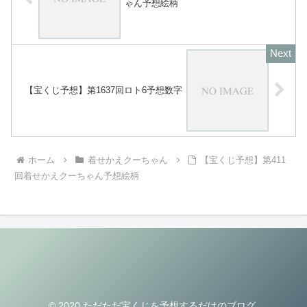
ゃん予想絵柄
【宝くじ予想】第1637回ロト6予想数字
ホーム
着せかえクーちゃん
【宝くじ予想】第411
回着せかえクーちゃん予想絵柄
© 2020 ただただ宝くじを予想するだけのブログ.