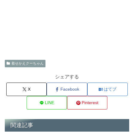
着せかえクーちゃん
シェアする
X
Facebook
はてブ
LINE
Pinterest
関連記事