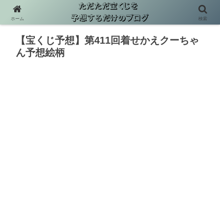
ホーム
検索
【宝くじ予想】第411回着せかえクーちゃ
ん予想絵柄