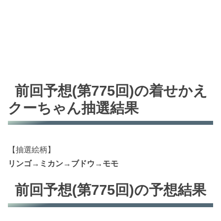
前回予想(第775回)の着せかえ
クーちゃん抽選結果
【抽選絵柄】
リンゴ→ミカン→ブドウ→モモ
前回予想(第775回)の予想結果