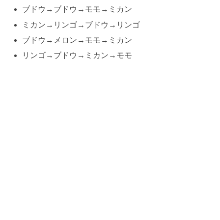
ブドウ→ブドウ→モモ→ミカン
ミカン→リンゴ→ブドウ→リンゴ
ブドウ→メロン→モモ→ミカン
リンゴ→ブドウ→ミカン→モモ