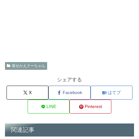
着せかえクーちゃん
シェアする
X
Facebook
はてブ
LINE
Pinterest
関連記事