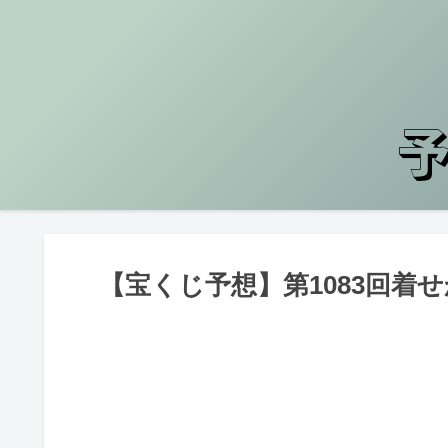
【宝くじ予想】第1083回着