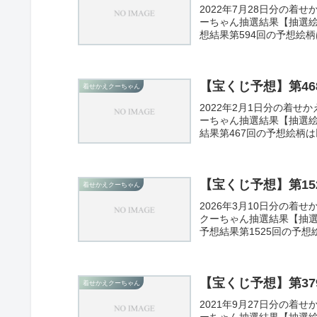
2022年7月28日分の着
ーちゃん抽選結果【抽選絵
想結果第594回の予想絵柄
【宝くじ予想】第4
着せかえクーちゃん
2022年2月1日分の着せ
ーちゃん抽選結果【抽選絵
結果第467回の予想絵柄は
【宝くじ予想】第1
着せかえクーちゃん
2026年3月10日分の着
クーちゃん抽選結果【抽選
予想結果第1525回の予想
【宝くじ予想】第3
着せかえクーちゃん
2021年9月27日分の着