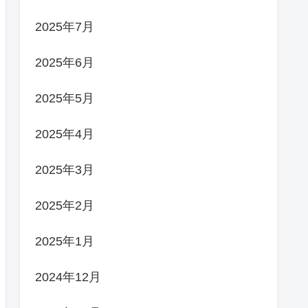
2025年7月
2025年6月
2025年5月
2025年4月
2025年3月
2025年2月
2025年1月
2024年12月