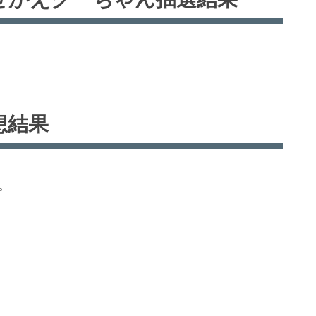
想結果
。