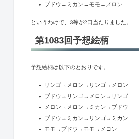
ブドウ→ミカン→モモ→メロン
というわけで、3等が2口当たりました。
第1083回予想絵柄
予想絵柄は以下のとおりです。
リンゴ→メロン→リンゴ→メロン
ブドウ→リンゴ→メロン→リンゴ
メロン→メロン→ミカン→ブドウ
ブドウ→ミカン→リンゴ→ミカン
モモ→ブドウ→モモ→メロン