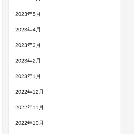
2023年5月
2023年4月
2023年3月
2023年2月
2023年1月
2022年12月
2022年11月
2022年10月