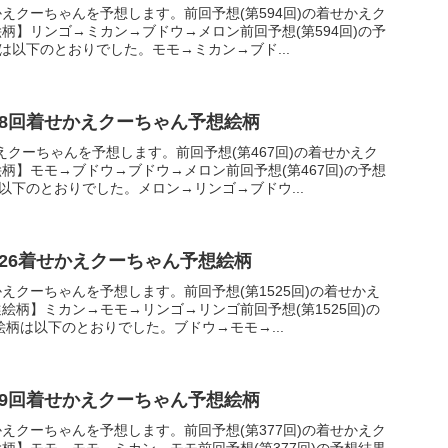
せかえクーちゃんを予想します。前回予想(第594回)の着せかえク
柄】リンゴ→ミカン→ブドウ→メロン前回予想(第594回)の予
は以下のとおりでした。モモ→ミカン→ブド...
68回着せかえクーちゃん予想絵柄
かえクーちゃんを予想します。前回予想(第467回)の着せかえク
柄】モモ→ブドウ→ブドウ→メロン前回予想(第467回)の予想
以下のとおりでした。メロン→リンゴ→ブドウ...
526着せかえクーちゃん予想絵柄
せかえクーちゃんを予想します。前回予想(第1525回)の着せかえ
絵柄】ミカン→モモ→リンゴ→リンゴ前回予想(第1525回)の
絵柄は以下のとおりでした。ブドウ→モモ→...
79回着せかえクーちゃん予想絵柄
せかえクーちゃんを予想します。前回予想(第377回)の着せかえク