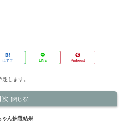
はてブ
LINE
Pinterest
を予想します。
目次
ーちゃん抽選結果