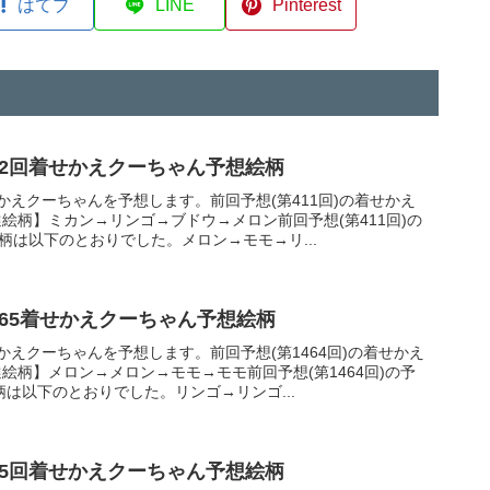
はてブ
LINE
Pinterest
12回着せかえクーちゃん予想絵柄
着せかえクーちゃんを予想します。前回予想(第411回)の着せかえ
絵柄】ミカン→リンゴ→ブドウ→メロン前回予想(第411回)の
柄は以下のとおりでした。メロン→モモ→リ...
465着せかえクーちゃん予想絵柄
着せかえクーちゃんを予想します。前回予想(第1464回)の着せかえ
絵柄】メロン→メロン→モモ→モモ前回予想(第1464回)の予
柄は以下のとおりでした。リンゴ→リンゴ...
95回着せかえクーちゃん予想絵柄