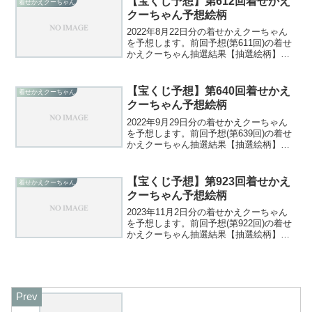
【宝くじ予想】第612回着せかえ
着せかえクーちゃん
ン...
クーちゃん予想絵柄
2022年8月22日分の着せかえクーちゃん
を予想します。前回予想(第611回)の着せ
かえクーちゃん抽選結果【抽選絵柄】メ
ロン→モモ→モモ→ブドウ前回予想(第
611回)の予想結果第611回の予想絵柄は以
下のとおりでした。モモ→ミカン→リン
【宝くじ予想】第640回着せかえ
着せかえクーちゃん
ゴ→...
クーちゃん予想絵柄
2022年9月29日分の着せかえクーちゃん
を予想します。前回予想(第639回)の着せ
かえクーちゃん抽選結果【抽選絵柄】リ
ンゴ→ブドウ→メロン→ミカン前回予想
(第639回)の予想結果第639回の予想絵柄
は以下のとおりでした。モモ→ミカン→
【宝くじ予想】第923回着せかえ
着せかえクーちゃん
モモ...
クーちゃん予想絵柄
2023年11月2日分の着せかえクーちゃん
を予想します。前回予想(第922回)の着せ
かえクーちゃん抽選結果【抽選絵柄】リ
ンゴ→リンゴ→メロン→リンゴ前回予想
(第922回)の予想結果第922回の予想絵柄
は以下のとおりでした。リンゴ→ミカン
→リ...