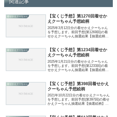
関連記事
【宝くじ予想】第1270回着せか
着せかえクーちゃん
えクーちゃん予想絵柄
2025年3月12日分の着せかえクーちゃん
を予想します。前回予想(第1269回)の着
せかえクーちゃん抽選結果【抽選絵柄】
ミカン→ミカン→ミカン→リンゴ前回予
想(第1269回)の予想結果第1269回の予想
絵柄は以下のとおりでした。ミカン→ミ
【宝くじ予想】第1234回着せか
着せかえクーちゃん
カ...
えクーちゃん予想絵柄
2025年1月21日分の着せかえクーちゃん
を予想します。前回予想(第1233回)の着
せかえクーちゃん抽選結果【抽選絵柄】
モモ→リンゴ→モモ→ミカン前回予想(第
1233回)の予想結果第1233回の予想絵柄は
以下のとおりでした。リンゴ→リンゴ
【宝くじ予想】第398回着せかえ
着せかえクーちゃん
→...
クーちゃん予想絵柄
2021年10月22日分の着せかえクーちゃん
を予想します。前回予想(第397回)の着せ
かえクーちゃん抽選結果【抽選絵柄】モ
モ→モモ→ブドウ→メロン前回予想(第
397回)の予想結果第397回の予想絵柄は以
下のとおりでした。モモ→ミカン→メロ