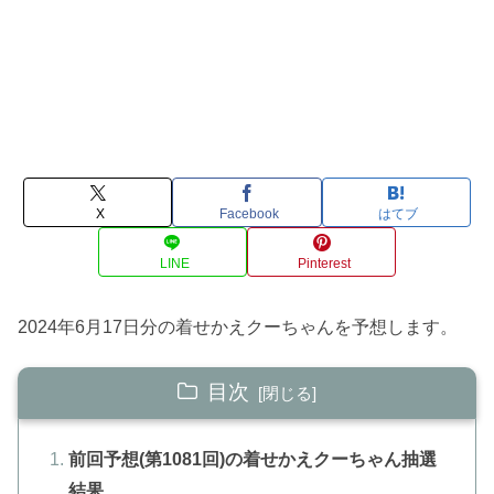
X
Facebook
はてブ
LINE
Pinterest
2024年6月17日分の着せかえクーちゃんを予想します。
目次
前回予想(第1081回)の着せかえクーちゃん抽選
結果