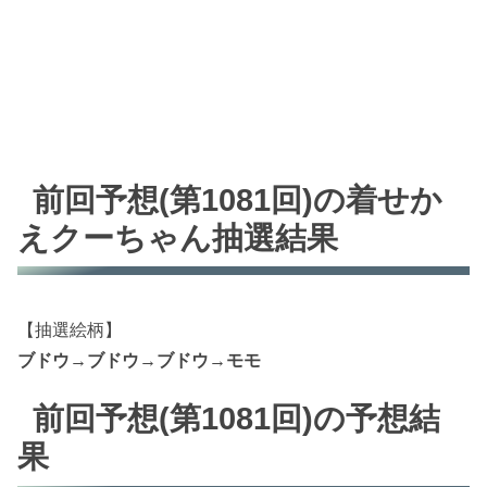
前回予想(第1081回)の着せか
えクーちゃん抽選結果
【抽選絵柄】
ブドウ→ブドウ→ブドウ→モモ
前回予想(第1081回)の予想結
果