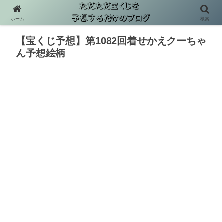
ホーム
検索
【宝くじ予想】第1082回着せかえクーちゃ
ん予想絵柄