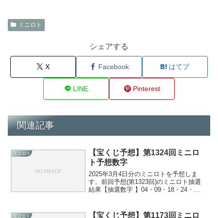
ミニロト
シェアする
X
Facebook
はてブ
LINE
Pinterest
関連記事
【宝くじ予想】第1324回ミニロ
ミニロト
ト予想数字
2025年3月4日分のミニロトを予想しま
す。前回予想(第1323回)のミニロト抽選
結果【抽選数字 】04・09・18・24・
25【ボーナス数字】1518が第1322回から
連続で出ましたね。前回予想(第1323回)
の予想結果第1323回の予想...
【宝くじ予想】第1173回ミニロ
ミニロト