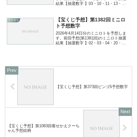
結果【抽選数字 】03・10・11・13・
14【ボーナス数字】043が第1194回から
連続で出ましたね。前回予想(第1195回)
の予想結果第1195回の予想...
【宝くじ予想】第1382回ミニロ
ミニロト
ト予想数字
2026年4月14日分のミニロトを予想しま
す。前回予想(第1381回)のミニロト抽選
結果【抽選数字 】02・03・04・20・
28【ボーナス数字】12第1380回で抽選数
字だった12が第1381回ではボーナス数字
でしたね。前回予想(第138...
【宝くじ予想】第373回ビンゴ5予想数字
【宝くじ予想】第1083回着せかえクーち
ゃん予想絵柄