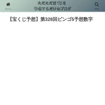
ホーム
検索
【宝くじ予想】第328回ビンゴ5予想数字