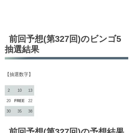
前回予想(第327回)のビンゴ5
抽選結果
【抽選数字】
2
10
13
20
FREE
22
30
35
38
前回予想(第327回)の予想結果