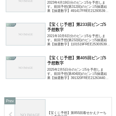
2023年4月19日分のビンゴ5を予想しま
す。前回予想(第312回)のビンゴ5抽選結
果【抽選数字】491417FREE21293539前
回予想(第312回)の予想結果第312回の予
想数字は以下のとおりでした。
181519FREE222634...
【宝くじ予想】第233回ビンゴ5
ビンゴ5
予想数字
2021年10月6日分のビンゴ5を予想しま
す。前回予想(第232回)のビンゴ5抽選結
果【抽選数字】1101519FREE25303539前
回予想(第232回)の予想結果第232回の予
想数字は以下のとおりでした。
381216FREE24303...
【宝くじ予想】第405回ビンゴ5
ビンゴ5
予想数字
2025年2月5日分のビンゴ5を予想しま
す。前回予想(第404回)のビンゴ5抽選結
果【抽選数字】391320FREE21263440前
回予想(第404回)の予想結果第404回の予
想数字は以下のとおりでした。
291219FREE2228313...
【宝くじ予想】第855回着せかえクーち