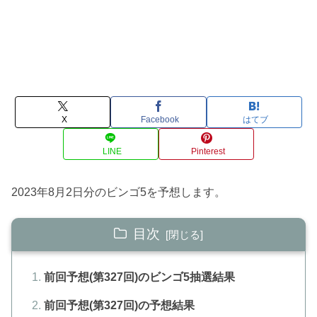
X
Facebook
はてブ
LINE
Pinterest
2023年8月2日分のビンゴ5を予想します。
目次
前回予想(第327回)のビンゴ5抽選結果
前回予想(第327回)の予想結果