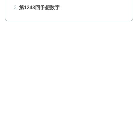
第1243回予想数字