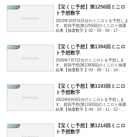
連続で出ましたね。前回予想(第1171回)
の予想結果第1171回の予...
【宝くじ予想】第1256回ミニロ
ミニロト
ト予想数字
2023年10月31日分のミニロトを予想しま
す。前回予想(第1255回)のミニロト抽選
結果【抽選数字 】02・03・04・17・
23【ボーナス数字】1217が第1253回から
3連続で出ましたね。第1254回で抽選数字
だった12が第1255回...
【宝くじ予想】第1394回ミニロ
ミニロト
ト予想数字
2026年7月7日分のミニロトを予想しま
す。前回予想(第1393回)のミニロト抽選
結果【抽選数字 】03・09・11・14・
28【ボーナス数字】2011が第1392回から
連続で出ましたね。第1392回で抽選数字
だった20が第1393回ではボ...
【宝くじ予想】第1193回ミニロ
ミニロト
ト予想数字
2022年8月9日分のミニロトを予想しま
す。前回予想(第1192回)のミニロト抽選
結果【抽選数字 】04・10・11・22・
31【ボーナス数字】2811が第1191回から
連続で出ましたね。前回予想(第1192回)
の予想結果第1192回の予想...
【宝くじ予想】第1214回ミニロ
ミニロト
ト予想数字