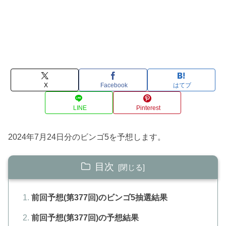
X
Facebook
はてブ
LINE
Pinterest
2024年7月24日分のビンゴ5を予想します。
目次
前回予想(第377回)のビンゴ5抽選結果
前回予想(第377回)の予想結果