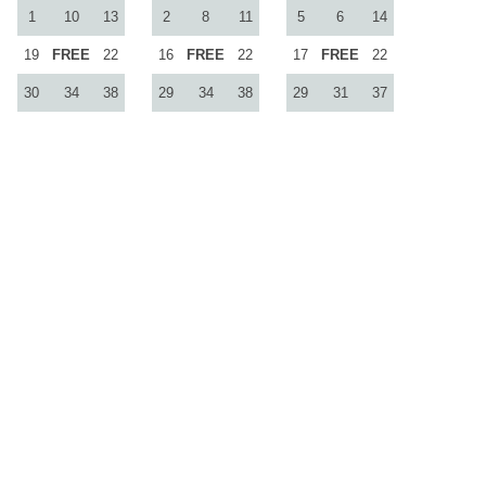
1
10
13
2
8
11
5
6
14
19
FREE
22
16
FREE
22
17
FREE
22
30
34
38
29
34
38
29
31
37