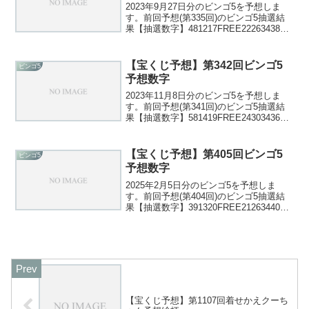
2023年9月27日分のビンゴ5を予想しま
す。前回予想(第335回)のビンゴ5抽選結
果【抽選数字】481217FREE22263438前
回予想(第335回)の予想結果第335回の予
想数字は以下のとおりでした。
261420FREE212832...
【宝くじ予想】第342回ビンゴ5
ビンゴ5
予想数字
2023年11月8日分のビンゴ5を予想しま
す。前回予想(第341回)のビンゴ5抽選結
果【抽選数字】581419FREE24303436前
回予想(第341回)の予想結果第341回の予
想数字は以下のとおりでした。
381320FREE253031...
【宝くじ予想】第405回ビンゴ5
ビンゴ5
予想数字
2025年2月5日分のビンゴ5を予想しま
す。前回予想(第404回)のビンゴ5抽選結
果【抽選数字】391320FREE21263440前
回予想(第404回)の予想結果第404回の予
想数字は以下のとおりでした。
291219FREE2228313...
【宝くじ予想】第1107回着せかえクーち