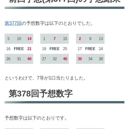
第377回
の予想数字は以下のとおりでした。
5
10
14
1
7
15
2
9
13
16
FREE
21
19
FREE
25
17
FREE
24
26
31
40
27
32
40
30
34
38
というわけで、7等が1口当たりました。
第378回予想数字
予想数字は以下のとおりです。