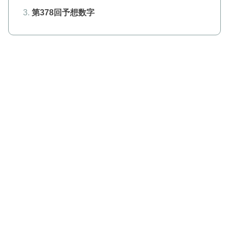
第378回予想数字