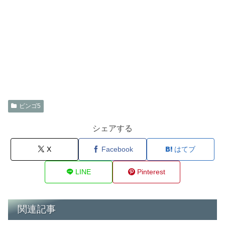
ビンゴ5
シェアする
X
Facebook
はてブ
LINE
Pinterest
関連記事