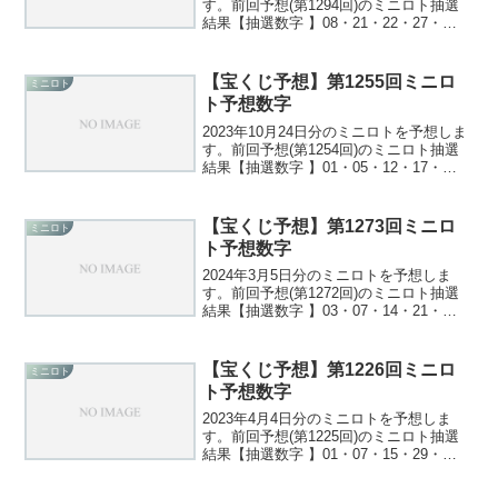
す。前回予想(第1294回)のミニロト抽選
結果【抽選数字 】08・21・22・27・
29【ボーナス数字】018が第1293回から
連続で出ましたね。前回予想(第1294回)
の予想結果第1294回の予想数...
【宝くじ予想】第1255回ミニロ
ミニロト
ト予想数字
2023年10月24日分のミニロトを予想しま
す。前回予想(第1254回)のミニロト抽選
結果【抽選数字 】01・05・12・17・
28【ボーナス数字】141が第1252回から3
連続で出ましたね。17が第1253回から連
続で出ましたね。第125...
【宝くじ予想】第1273回ミニロ
ミニロト
ト予想数字
2024年3月5日分のミニロトを予想しま
す。前回予想(第1272回)のミニロト抽選
結果【抽選数字 】03・07・14・21・
30【ボーナス数字】13前回予想(第1272
回)の予想結果第1272回の予想数字は以下
のとおりでした。4・5・11・...
【宝くじ予想】第1226回ミニロ
ミニロト
ト予想数字
2023年4月4日分のミニロトを予想しま
す。前回予想(第1225回)のミニロト抽選
結果【抽選数字 】01・07・15・29・
31【ボーナス数字】191が第1223回から3
連続で出ましたね。前回予想(第1225回)