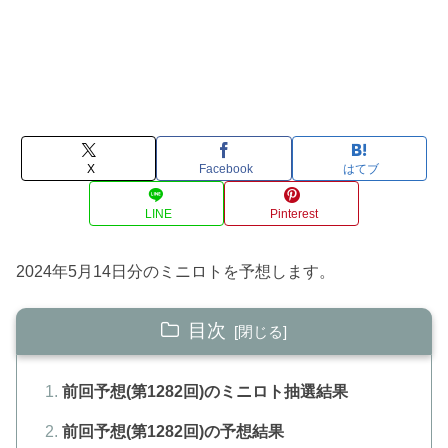
X
Facebook
はてブ
LINE
Pinterest
2024年5月14日分のミニロトを予想します。
目次
前回予想(第1282回)のミニロト抽選結果
前回予想(第1282回)の予想結果