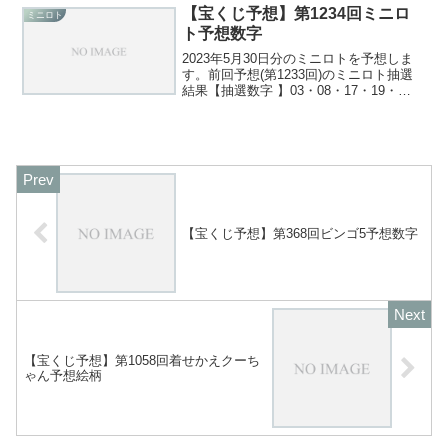
の予想結果第1225回の予想...
【宝くじ予想】第1234回ミニロ
ミニロト
ト予想数字
2023年5月30日分のミニロトを予想しま
す。前回予想(第1233回)のミニロト抽選
結果【抽選数字 】03・08・17・19・
23【ボーナス数字】2217が第1232回から
連続で出ましたね。前回予想(第1233回)
の予想結果第1233回の予...
【宝くじ予想】第368回ビンゴ5予想数字
【宝くじ予想】第1058回着せかえクーち
ゃん予想絵柄