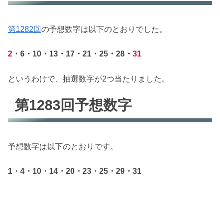
第1282回
の予想数字は以下のとおりでした。
2
・6・10・13・17・21・25・28・
31
というわけで、抽選数字が2つ当たりました。
第1283回予想数字
予想数字は以下のとおりです。
1・4・10・14・20・23・25・29・31