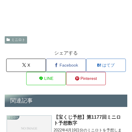
ミニロト
シェアする
X
Facebook
はてブ
LINE
Pinterest
関連記事
【宝くじ予想】第1177回ミニロ
ミニロト
ト予想数字
2022年4月19日分のミニロトを予想しま