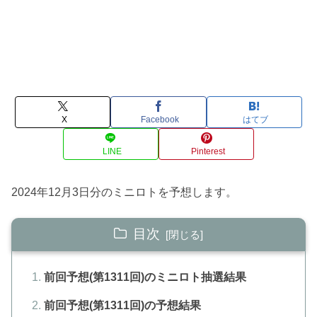
X
Facebook
はてブ
LINE
Pinterest
2024年12月3日分のミニロトを予想します。
目次
前回予想(第1311回)のミニロト抽選結果
前回予想(第1311回)の予想結果