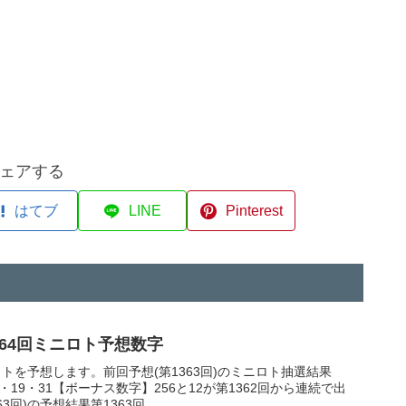
ェアする
はてブ
LINE
Pinterest
64回ミニロト予想数字
ニロトを予想します。前回予想(第1363回)のミニロト抽選結果
6・19・31【ボーナス数字】256と12が第1362回から連続で出
回)の予想結果第1363回...