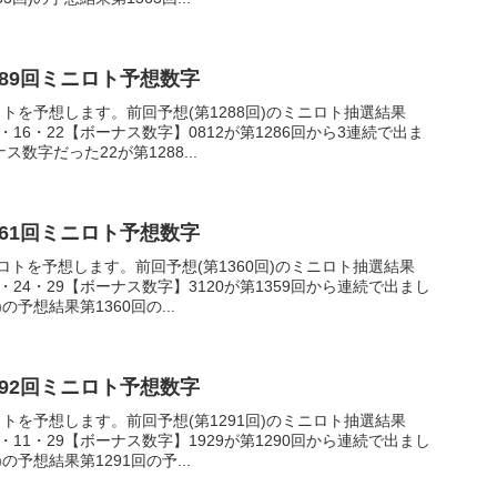
89回ミニロト予想数字
ニロトを予想します。前回予想(第1288回)のミニロト抽選結果
4・16・22【ボーナス数字】0812が第1286回から3連続で出ま
ス数字だった22が第1288...
61回ミニロト予想数字
ミニロトを予想します。前回予想(第1360回)のミニロト抽選結果
0・24・29【ボーナス数字】3120が第1359回から連続で出まし
の予想結果第1360回の...
92回ミニロト予想数字
ニロトを予想します。前回予想(第1291回)のミニロト抽選結果
8・11・29【ボーナス数字】1929が第1290回から連続で出まし
の予想結果第1291回の予...