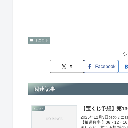
ミニロト
シ
X
Facebook
関連記事
【宝くじ予想】第13
ミニロト
2025年12月9日分のミ
【抽選数字 】06・12・1
ましたね。前回予想(第1363