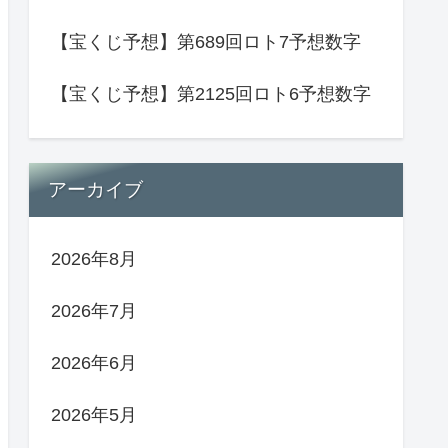
【宝くじ予想】第689回ロト7予想数字
【宝くじ予想】第2125回ロト6予想数字
アーカイブ
2026年8月
2026年7月
2026年6月
2026年5月