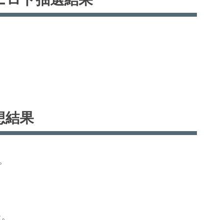
想結果
。
た。