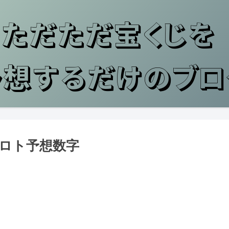
ニロト予想数字