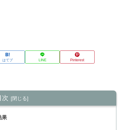
はてブ
LINE
Pinterest
目次
結果