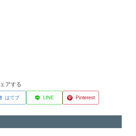
ェアする
はてブ
LINE
Pinterest