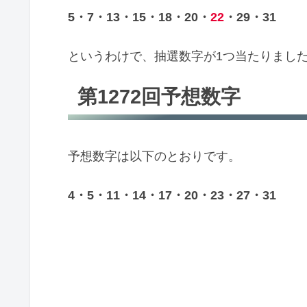
5・7・13・15・18・20・
22
・29・31
というわけで、抽選数字が1つ当たりまし
第1272回予想数字
予想数字は以下のとおりです。
4・5・11・14・17・20・23・27・31