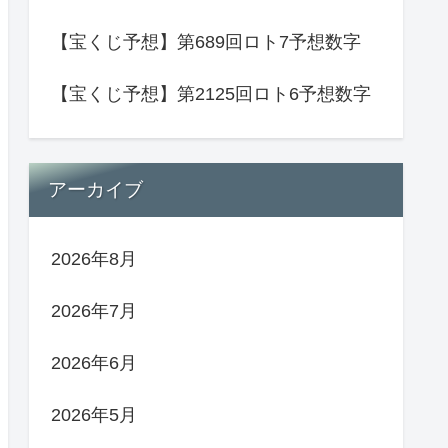
【宝くじ予想】第689回ロト7予想数字
【宝くじ予想】第2125回ロト6予想数字
アーカイブ
2026年8月
2026年7月
2026年6月
2026年5月