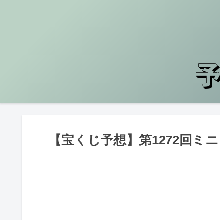
【宝くじ予想】第1272回ミ