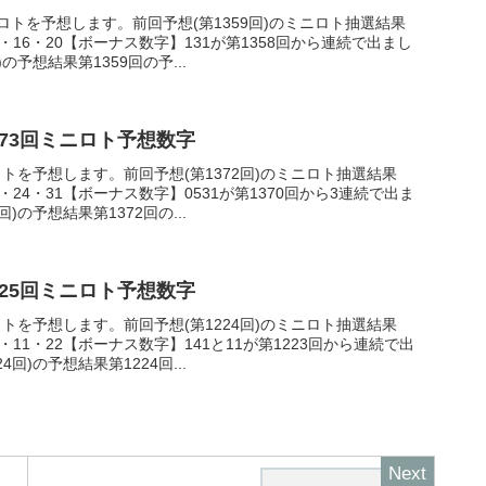
ミニロトを予想します。前回予想(第1359回)のミニロト抽選結果
5・16・20【ボーナス数字】131が第1358回から連続で出まし
の予想結果第1359回の予...
73回ミニロト予想数字
ニロトを予想します。前回予想(第1372回)のミニロト抽選結果
1・24・31【ボーナス数字】0531が第1370回から3連続で出ま
)の予想結果第1372回の...
25回ミニロト予想数字
ニロトを予想します。前回予想(第1224回)のミニロト抽選結果
8・11・22【ボーナス数字】141と11が第1223回から連続で出
回)の予想結果第1224回...