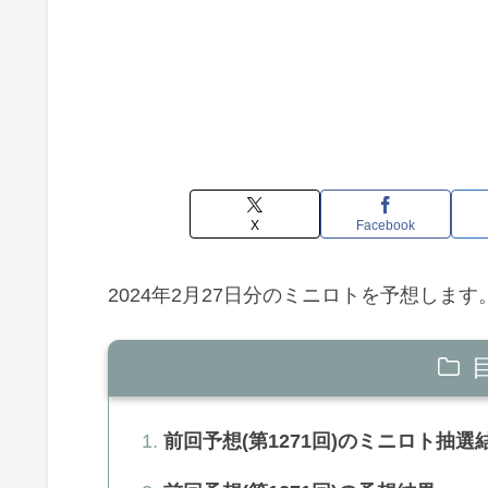
X
Facebook
2024年2月27日分のミニロトを予想します
前回予想(第1271回)のミニロト抽選