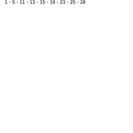
1・5・11・13・15・19・23・25・28