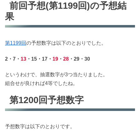
前回予想(第1199回)の予想結
果
第1199回
の予想数字は以下のとおりでした。
2・7・
13
・15・17・
19
・
28
・29・30
というわけで、抽選数字が3つ当たりました。
組合せが良ければ4等でしたね。
第1200回予想数字
予想数字は以下のとおりです。