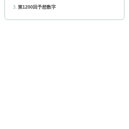
第1200回予想数字