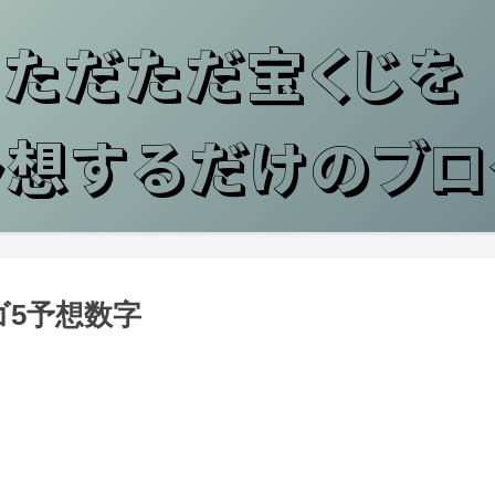
ゴ5予想数字