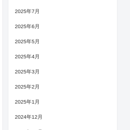
2025年7月
2025年6月
2025年5月
2025年4月
2025年3月
2025年2月
2025年1月
2024年12月