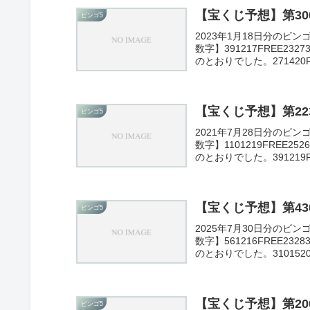
【宝くじ予想】第30
ビンゴ5
2023年1月18日分のビ
数字】391217FREE23
のとおりでした。271420FRE
【宝くじ予想】第22
ビンゴ5
2021年7月28日分のビ
数字】1101219FREE2
のとおりでした。391219FRE
【宝くじ予想】第43
ビンゴ5
2025年7月30日分のビ
数字】561216FREE23
のとおりでした。3101520FR
【宝くじ予想】第20
ビンゴ5