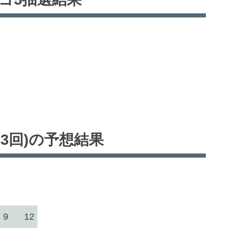
83回)の予想結果
。
9
12