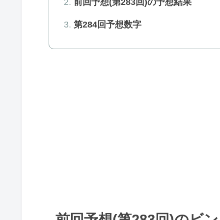
前回予想(第283回)の予想結果
第284回予想数字
前回予想(第283回)のビ