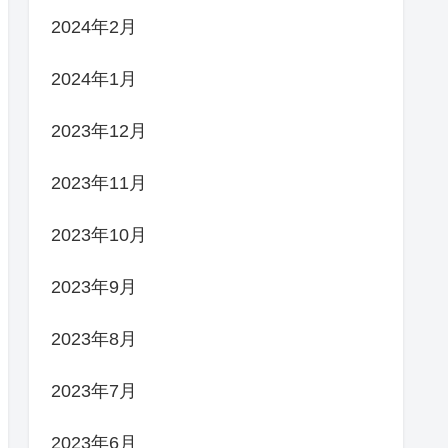
2024年2月
2024年1月
2023年12月
2023年11月
2023年10月
2023年9月
2023年8月
2023年7月
2023年6月