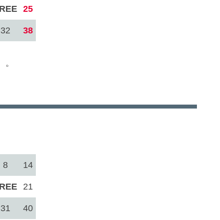
REE
25
32
38
。。
8
14
REE
21
31
40