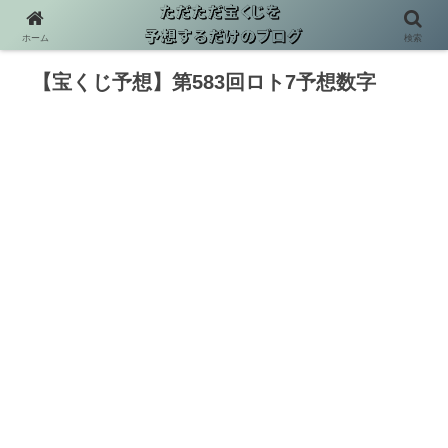
ホーム
検索
【宝くじ予想】第583回ロト7予想数字