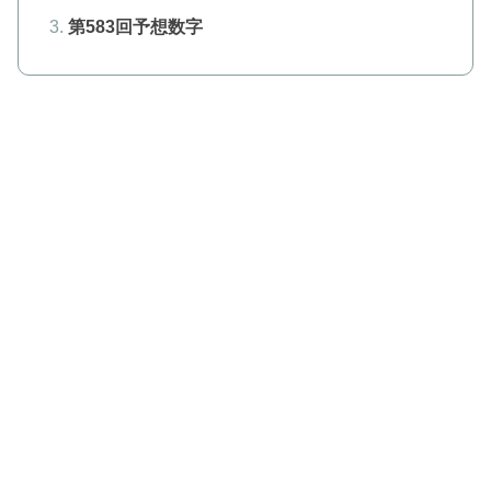
第583回予想数字