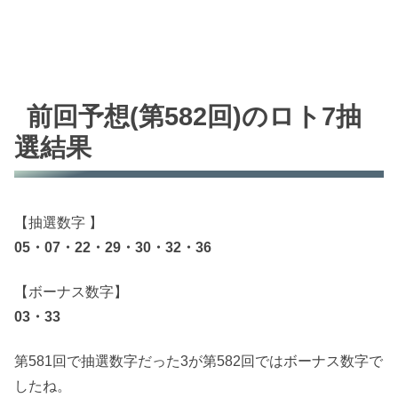
前回予想(第582回)のロト7抽
選結果
【抽選数字 】
05・07・22・29・30・32・36
【ボーナス数字】
03・33
第581回で抽選数字だった3が第582回ではボーナス数字で
したね。