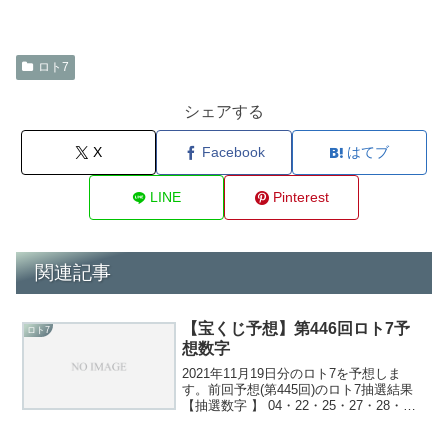
ロト7
シェアする
X
Facebook
はてブ
LINE
Pinterest
関連記事
【宝くじ予想】第446回ロト7予
ロト7
想数字
2021年11月19日分のロト7を予想しま
す。前回予想(第445回)のロト7抽選結果
【抽選数字 】 04・22・25・27・28・
30・33【ボーナス数字】02・0327が第
444回から連続で出ましたね。第444回で