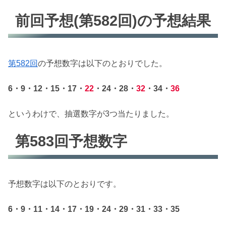
前回予想(第582回)の予想結果
第582回
の予想数字は以下のとおりでした。
6・9・12・15・17・
22
・24・28・
32
・34・
36
というわけで、抽選数字が3つ当たりました。
第583回予想数字
予想数字は以下のとおりです。
6・9・11・14・17・19・24・29・31・33・35