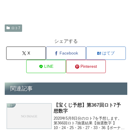
ロト7
シェアする
X
Facebook
はてブ
LINE
Pinterest
関連記事
【宝くじ予想】第367回ロト7予
ロト7
想数字
2020年5月8日分のロト7を予想します。
第366回ロト7抽選結果【抽選数字 】
10・24・25・26・27・33・36【ボーナス