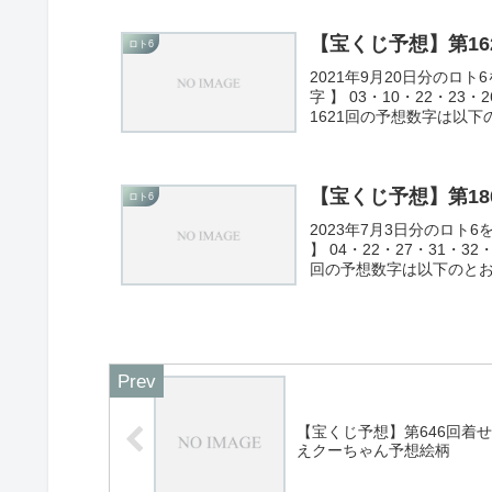
【宝くじ予想】第16
ロト6
2021年9月20日分のロ
字 】 03・10・22・23
1621回の予想数字は以下の
【宝くじ予想】第18
ロト6
2023年7月3日分のロト
】 04・22・27・31・3
回の予想数字は以下のとおり
【宝くじ予想】第646回着
えクーちゃん予想絵柄