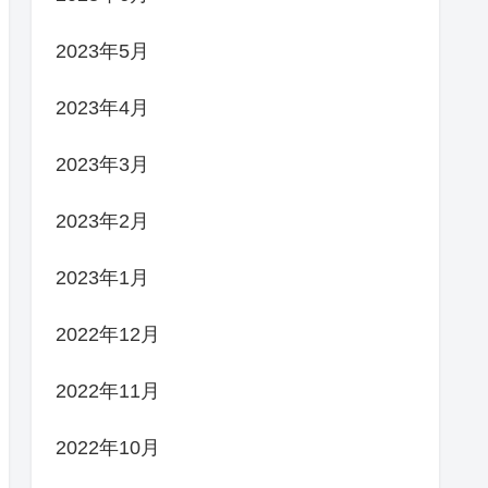
2023年5月
2023年4月
2023年3月
2023年2月
2023年1月
2022年12月
2022年11月
2022年10月