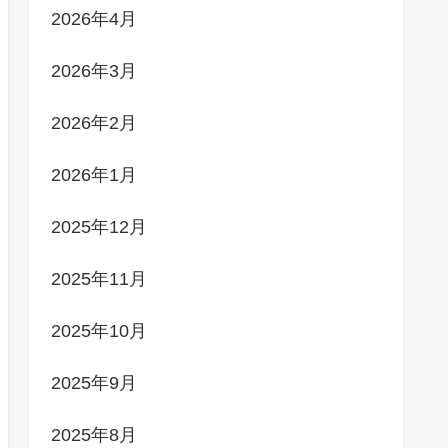
2026年4月
2026年3月
2026年2月
2026年1月
2025年12月
2025年11月
2025年10月
2025年9月
2025年8月