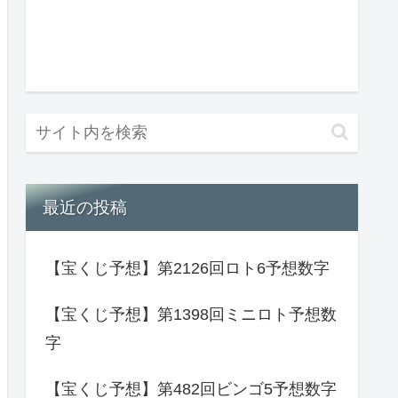
最近の投稿
【宝くじ予想】第2126回ロト6予想数字
【宝くじ予想】第1398回ミニロト予想数
字
【宝くじ予想】第482回ビンゴ5予想数字