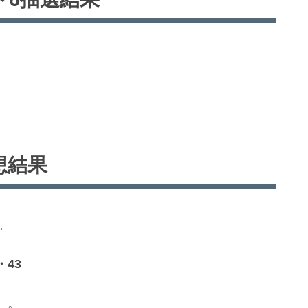
想結果
。
・43
。。