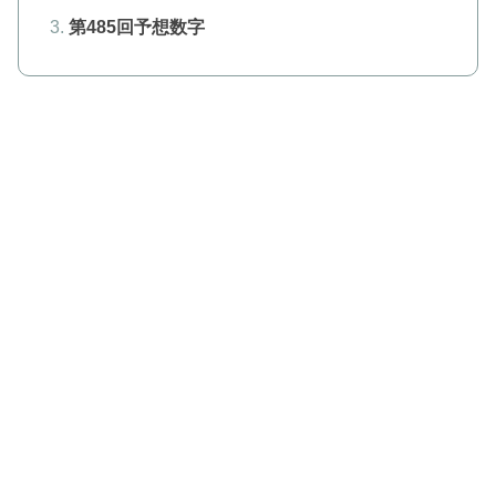
第485回予想数字