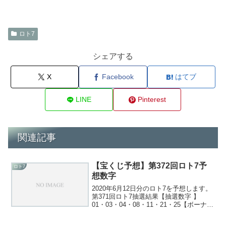
ロト7
シェアする
X
Facebook
はてブ
LINE
Pinterest
関連記事
【宝くじ予想】第372回ロト7予
ロト7
想数字
2020年6月12日分のロト7を予想します。
第371回ロト7抽選結果【抽選数字 】
01・03・04・08・11・21・25【ボーナス
数字】12・2325が第370回から連続で出
ましたね。前回の予想結果前回の予想数