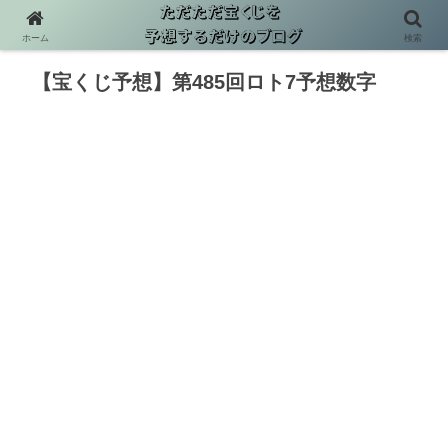
ホーム
検索
【宝くじ予想】第485回ロト7予想数字