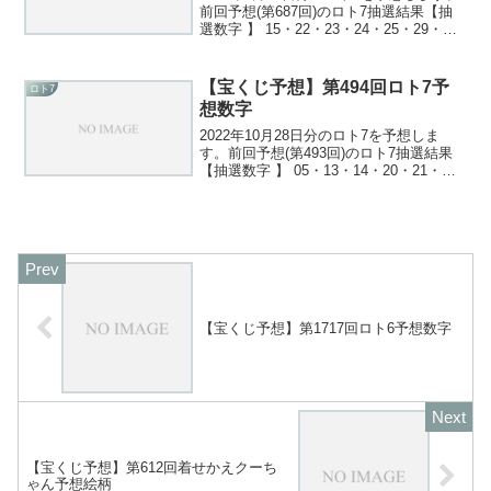
前回予想(第687回)のロト7抽選結果【抽
選数字 】 15・22・23・24・25・29・
36【ボーナス数字】35・37第686回でボ
ーナス数字だった15が第687回では抽選数
字でしたね。第686...
【宝くじ予想】第494回ロト7予
ロト7
想数字
2022年10月28日分のロト7を予想しま
す。前回予想(第493回)のロト7抽選結果
【抽選数字 】 05・13・14・20・21・
25・31【ボーナス数字】09・3631が第
492回から連続で出ましたね。第492回で
ボーナス数字だった9が連...
【宝くじ予想】第1717回ロト6予想数字
【宝くじ予想】第612回着せかえクーち
ゃん予想絵柄