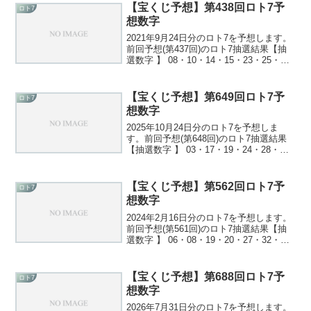
字は以下のとおりでした。7...
【宝くじ予想】第438回ロト7予
ロト7
想数字
2021年9月24日分のロト7を予想します。
前回予想(第437回)のロト7抽選結果【抽
選数字 】 08・10・14・15・23・25・
26【ボーナス数字】01・1126が第436回
から連続で出ましたね。前回予想(第437
回)の予想結果第43...
【宝くじ予想】第649回ロト7予
ロト7
想数字
2025年10月24日分のロト7を予想しま
す。前回予想(第648回)のロト7抽選結果
【抽選数字 】 03・17・19・24・28・
29・35【ボーナス数字】07・1317と28が
第647回から連続で出ましたね。第647回
で抽選数字だった13...
【宝くじ予想】第562回ロト7予
ロト7
想数字
2024年2月16日分のロト7を予想します。
前回予想(第561回)のロト7抽選結果【抽
選数字 】 06・08・19・20・27・32・
37【ボーナス数字】13・3320と32が第
560回から連続で出ましたね。第560回で
抽選数字だった33が...
【宝くじ予想】第688回ロト7予
ロト7
想数字
2026年7月31日分のロト7を予想します。