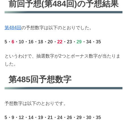
前回予想(第484回)の予想結果
第484回
の予想数字は以下のとおりでした。
5・
6
・10・16・18・20・
22
・23・
29
・34・35
というわけで、抽選数字が2つとボーナス数字が当たりま
した。
第485回予想数字
予想数字は以下のとおりです。
5・9・12・14・19・21・24・26・29・30・35