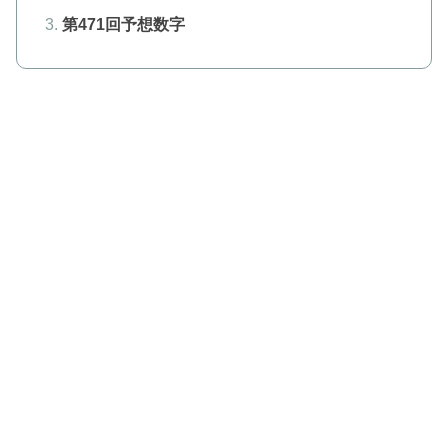
第471回予想数字