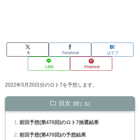
X
Facebook
はてブ
LINE
Pinterest
2022年5月20日分のロト7を予想します。
目次
前回予想(第470回)のロト7抽選結果
前回予想(第470回)の予想結果