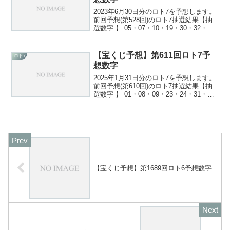
2023年6月30日分のロト7を予想します。
前回予想(第528回)のロト7抽選結果【抽
選数字 】 05・07・10・19・30・32・
33【ボーナス数字】01・1732が第527回
から連続で出ましたね。第527回でボーナ
ス数字だった17が連...
【宝くじ予想】第611回ロト7予
ロト7
想数字
2025年1月31日分のロト7を予想します。
前回予想(第610回)のロト7抽選結果【抽
選数字 】 01・08・09・23・24・31・
36【ボーナス数字】21・2823が第609回
から連続で出ましたね。第609回でボーナ
ス数字だった1と9が...
【宝くじ予想】第1689回ロト6予想数字