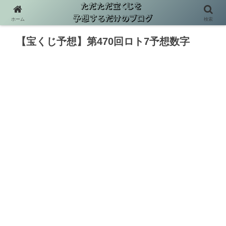
ホーム
検索
【宝くじ予想】第470回ロト7予想数字