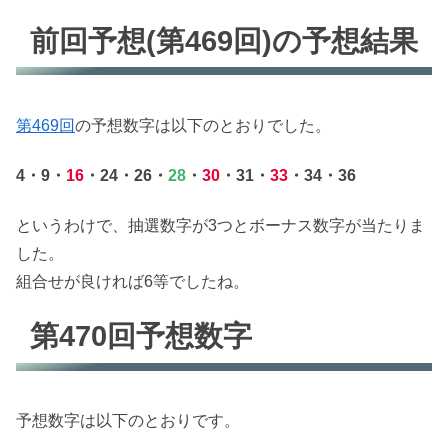
前回予想(第469回)の予想結果
第469回
の予想数字は以下のとおりでした。
4・9・
16
・24・26・
28
・
30
・31・
33
・34・36
というわけで、抽選数字が3つとボーナス数字が当たりま
した。
組合せが良ければ6等でしたね。
第470回予想数字
予想数字は以下のとおりです。