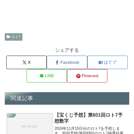
ロト7
シェアする
X
Facebook
はてブ
LINE
Pinterest
関連記事
【宝くじ予想】第601回ロト7予
ロト7
想数字
2024年11月15日分のロト7を予想しま
す。前回予想(第600回)のロト7抽選結果