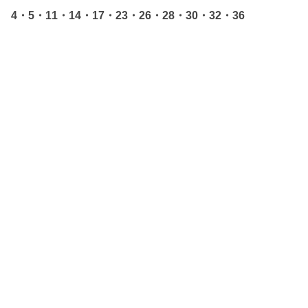
4・5・11・14・17・23・26・28・30・32・36