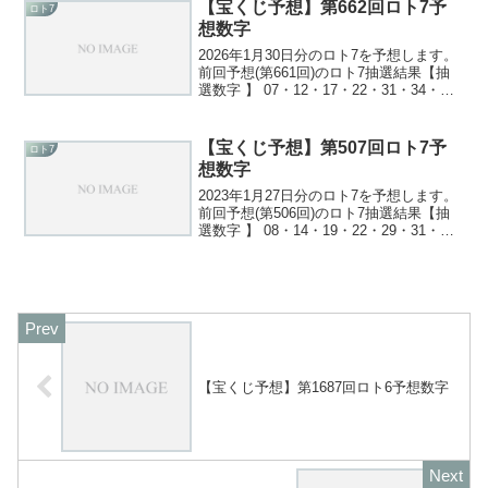
たね。第382回でボー...
【宝くじ予想】第662回ロト7予
ロト7
想数字
2026年1月30日分のロト7を予想します。
前回予想(第661回)のロト7抽選結果【抽
選数字 】 07・12・17・22・31・34・
35【ボーナス数字】20・3212と31が第
660回から連続で出ましたね。第660回で
ボーナス数字だった2...
【宝くじ予想】第507回ロト7予
ロト7
想数字
2023年1月27日分のロト7を予想します。
前回予想(第506回)のロト7抽選結果【抽
選数字 】 08・14・19・22・29・31・
37【ボーナス数字】03・21前回予想(第
506回)の予想結果第506回の予想数字は以
下のとおりでした。4...
【宝くじ予想】第1687回ロト6予想数字