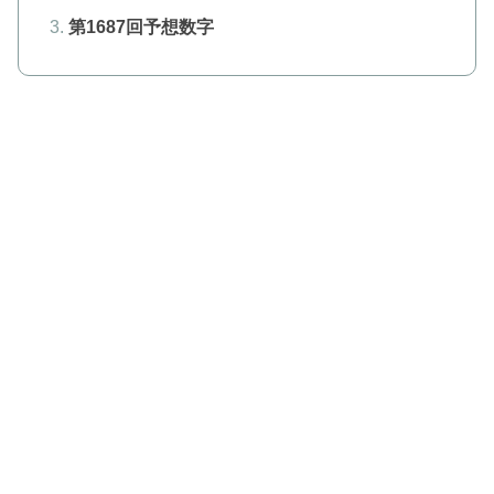
第1687回予想数字