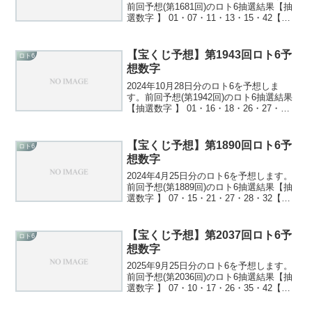
前回予想(第1681回)のロト6抽選結果【抽
選数字 】 01・07・11・13・15・42【ボ
ーナス数字】3342が第1680回から連続で
出ましたね。前回予想(第1681回)の予想
結果第1681回...
【宝くじ予想】第1943回ロト6予
ロト6
想数字
2024年10月28日分のロト6を予想しま
す。前回予想(第1942回)のロト6抽選結果
【抽選数字 】 01・16・18・26・27・
35【ボーナス数字】29前回予想(第1942
回)の予想結果第1942回の予想数字は以下
のとおりでした。4・8...
【宝くじ予想】第1890回ロト6予
ロト6
想数字
2024年4月25日分のロト6を予想します。
前回予想(第1889回)のロト6抽選結果【抽
選数字 】 07・15・21・27・28・32【ボ
ーナス数字】2428が第1888回から連続で
出ましたね。第1888回でボーナス数字だ
った7が第1889...
【宝くじ予想】第2037回ロト6予
ロト6
想数字
2025年9月25日分のロト6を予想します。
前回予想(第2036回)のロト6抽選結果【抽
選数字 】 07・10・17・26・35・42【ボ
ーナス数字】3310と17と35が第2035回か
ら連続で出ましたね。前回予想(第2036