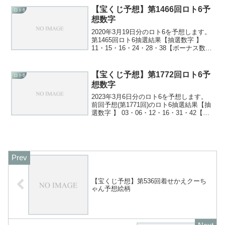
回)の予想結果...
【宝くじ予想】第1466回ロト6予
ロト6
想数字
2020年3月19日分のロト6を予想します。
第1465回ロト6抽選結果【抽選数字 】
11・15・16・24・28・38【ボーナス数
字】03前回の予想結果前回の予想数字は
以下のとおりでした。 3・5・7・9・12・
15・17・20・27・2...
【宝くじ予想】第1772回ロト6予
ロト6
想数字
2023年3月6日分のロト6を予想します。
前回予想(第1771回)のロト6抽選結果【抽
選数字 】 03・06・12・16・31・42【ボ
ーナス数字】40前回予想(第1771回)の予
想結果第1771回の予想数字は以下のとお
りでした。3・7・1...
【宝くじ予想】第536回着せかえクーち
ゃん予想絵柄