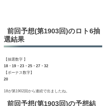
前回予想(第1903回)のロト6抽
選結果
【抽選数字 】
18・19・23・25・27・32
【ボーナス数字】
20
18が第1902回から連続で出ましたね。
前回予想(第1903回)の予想結