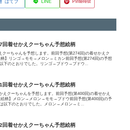
はてブ
LINE
Pinterest
77回着せかえクーちゃん予想絵柄
かえクーちゃんを予想します。前回予想(第274回)の着せかえク
柄】リンゴ→モモ→メロン→ミカン前回予想(第274回)の予想
以下のとおりでした。リンゴ→ブドウ→ブドウ...
01回着せかえクーちゃん予想絵柄
着せかえクーちゃんを予想します。前回予想(第400回)の着せかえ
絵柄】メロン→メロン→モモ→ブドウ前回予想(第400回)の予
は以下のとおりでした。メロン→メロン→ミ...
92回着せかえクーちゃん予想絵柄