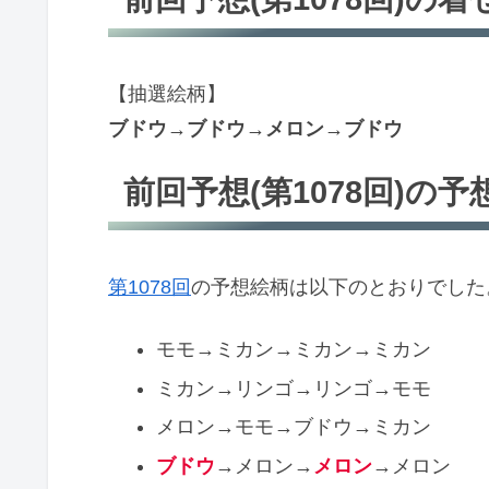
【抽選絵柄】
ブドウ→ブドウ→メロン→ブドウ
前回予想(第1078回)の予
第1078回
の予想絵柄は以下のとおりでした
モモ→ミカン→ミカン→ミカン
ミカン→リンゴ→リンゴ→モモ
メロン→モモ→ブドウ→ミカン
ブドウ
→メロン→
メロン
→メロン