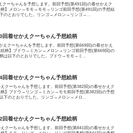
かえクーちゃんを予想します。前回予想(第491回)の着せかえク
柄】メロン→モモ→モモ→リンゴ前回予想(第491回)の予想結
下のとおりでした。リンゴ→メロン→リンゴ→...
70回着せかえクーちゃん予想絵柄
着せかえクーちゃんを予想します。前回予想(第669回)の着せかえ
絵柄】ブドウ→ミカン→メロン→リンゴ前回予想(第669回)の
柄は以下のとおりでした。ブドウ→モモ→ミ...
84回着せかえクーちゃん予想絵柄
せかえクーちゃんを予想します。前回予想(第382回)の着せかえク
柄】ブドウ→リンゴ→ミカン→モモ前回予想(第382回)の予想
以下のとおりでした。リンゴ→メロン→メロ...
42回着せかえクーちゃん予想絵柄
せかえクーちゃんを予想します。前回予想(第841回)の着せかえク