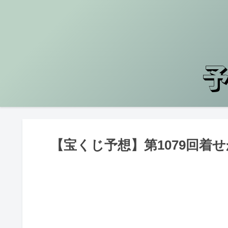
【宝くじ予想】第1079回着