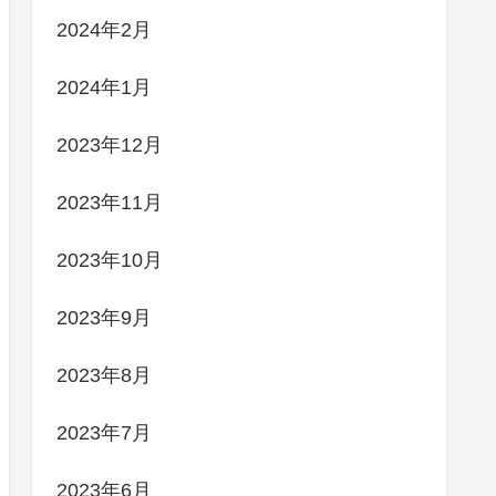
2024年2月
2024年1月
2023年12月
2023年11月
2023年10月
2023年9月
2023年8月
2023年7月
2023年6月