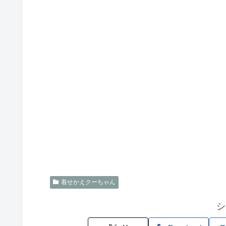
着せかえクーちゃん
シ