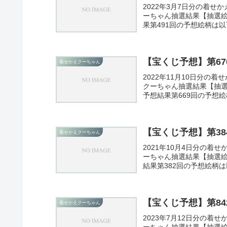
2022年3月7日分の着せ
ーちゃん抽選結果【抽選絵
果第491回の予想絵柄は以
【宝くじ予想】第6
着せかえクーちゃん
2022年11月10日分の
クーちゃん抽選結果【抽選
予想結果第669回の予想絵
【宝くじ予想】第3
着せかえクーちゃん
2021年10月4日分の着
ーちゃん抽選結果【抽選絵
結果第382回の予想絵柄は
【宝くじ予想】第8
着せかえクーちゃん
2023年7月12日分の着