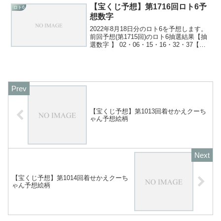
ましたね。前回予...
【宝くじ予想】第1716回ロト6予
ロト6
想数字
2022年8月18日分のロト6を予想します。
前回予想(第1715回)のロト6抽選結果【抽
選数字 】 02・06・15・16・32・37【ボ
ーナス数字】2515が第1714回から連続で
出ましたね。第1714回でボーナス数字だ
った16が第171...
【宝くじ予想】第1013回着せかえクーち
ゃん予想絵柄
【宝くじ予想】第1014回着せかえクーち
ゃん予想絵柄