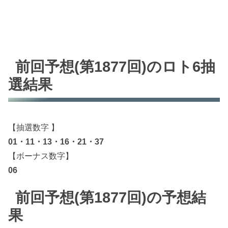
前回予想(第1877回)のロト6抽
選結果
【抽選数字 】
01・11・13・16・21・37
【ボーナス数字】
06
前回予想(第1877回)の予想結
果