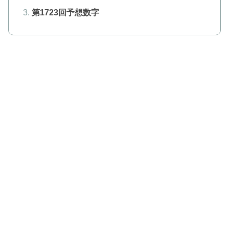
第1723回予想数字