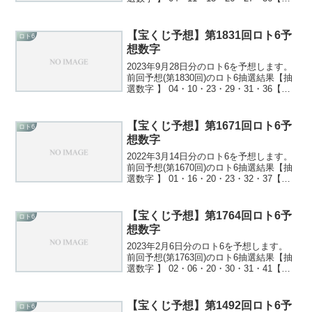
ーナス数字】15前回予想(第1755回)の予
想結果第1755回の予想数字は以下のとお
りでした。5・8・1...
【宝くじ予想】第1831回ロト6予
ロト6
想数字
2023年9月28日分のロト6を予想します。
前回予想(第1830回)のロト6抽選結果【抽
選数字 】 04・10・23・29・31・36【ボ
ーナス数字】06前回予想(第1830回)の予
想結果第1830回の予想数字は以下のとお
りでした。3・7・...
【宝くじ予想】第1671回ロト6予
ロト6
想数字
2022年3月14日分のロト6を予想します。
前回予想(第1670回)のロト6抽選結果【抽
選数字 】 01・16・20・23・32・37【ボ
ーナス数字】18前回予想(第1670回)の予
想結果第1670回の予想数字は以下のとお
りでした。 3・6...
【宝くじ予想】第1764回ロト6予
ロト6
想数字
2023年2月6日分のロト6を予想します。
前回予想(第1763回)のロト6抽選結果【抽
選数字 】 02・06・20・30・31・41【ボ
ーナス数字】116と20が第1762回から連
続で出ましたね。前回予想(第1763回)の
予想結果第1763...
【宝くじ予想】第1492回ロト6予
ロト6