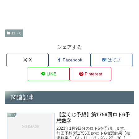
ロト6
シェアする
X
Facebook
はてブ
LINE
Pinterest
関連記事
【宝くじ予想】第1756回ロト6予
ロト6
想数字
2023年1月9日分のロト6を予想します。
前回予想(第1755回)のロト6抽選結果【抽
選数字 】 04・11・13・26・27・36【ボ