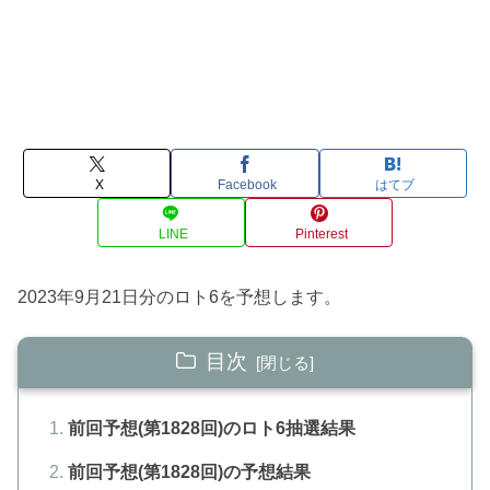
X
Facebook
はてブ
LINE
Pinterest
2023年9月21日分のロト6を予想します。
目次
前回予想(第1828回)のロト6抽選結果
前回予想(第1828回)の予想結果