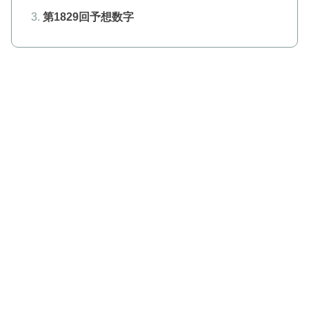
第1829回予想数字