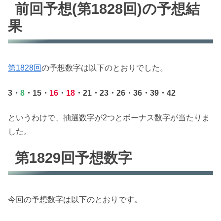
前回予想(第1828回)の予想結
果
第1828回
の予想数字は以下のとおりでした。
3・
8
・15・
16
・
18
・21・23・26・36・39・42
というわけで、抽選数字が2つとボーナス数字が当たりま
した。
第1829回予想数字
今回の予想数字は以下のとおりです。