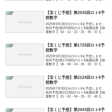
ーナス数字】158が第1909回から3連続で
出ましたね。前回予想(第1911回)の予想
結果第1911回...
【宝くじ予想】第2035回ロト6予
ロト6
想数字
2025年9月18日分のロト6を予想します。
前回予想(第2034回)のロト6抽選結果【抽
選数字 】 02・13・22・25・35・37【ボ
ーナス数字】1735が第2033回から連続で
出ましたね。前回予想(第2034回)の予想
結果第2034回...
【宝くじ予想】第1725回ロト6予
ロト6
想数字
2022年9月19日分のロト6を予想します。
前回予想(第1724回)のロト6抽選結果【抽
選数字 】 06・09・24・26・33・37【ボ
ーナス数字】166が第1723回から連続で
出ましたね。第1723回で抽選数字だった
16が第1724回で...
【宝くじ予想】第2124回ロト6予
ロト6
想数字
2026年7月30日分のロト6を予想します。
前回予想(第2123回)のロト6抽選結果【抽
選数字 】 01・02・04・25・37・40【ボ
ーナス数字】43前回予想(第2123回)の予
想結果第2123回の予想数字は以下のとお
りでした。5・7・...
【宝くじ予想】第2043回ロト6予
ロト6