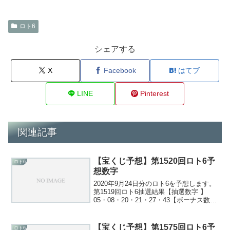
ロト6
シェアする
X
Facebook
はてブ
LINE
Pinterest
関連記事
【宝くじ予想】第1520回ロト6予
ロト6
想数字
2020年9月24日分のロト6を予想します。
第1519回ロト6抽選結果【抽選数字 】
05・08・20・21・27・43【ボーナス数
字】09第1518回でボーナス数字だった20
が第1519回では抽選数字でしたね。前回
の予想結果前回の予想数字...
【宝くじ予想】第1575回ロト6予
ロト6