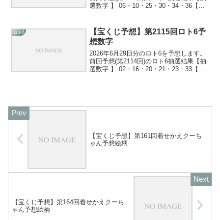
選数字 】 06・10・25・30・34・36【ボ
ーナス数字】126が第2069回から連続で
出ましたね。前回予想(第2070回)の予想
結果第2070回の...
【宝くじ予想】第2115回ロト6予
ロト6
想数字
2026年6月29日分のロト6を予想します。
前回予想(第2114回)のロト6抽選結果【抽
選数字 】 02・16・20・21・23・33【ボ
ーナス数字】432が第2113回から連続で
出ましたね。前回予想(第2114回)の予想
結果第2114回の...
【宝くじ予想】第161回着せかえクーち
ゃん予想絵柄
【宝くじ予想】第164回着せかえクーち
ゃん予想絵柄