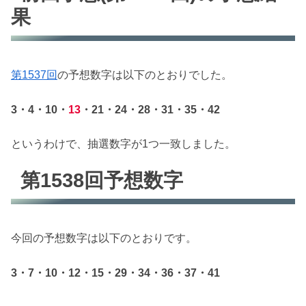
果
第1537回
の予想数字は以下のとおりでした。
3・4・10・
13
・21・24・28・31・35・42
というわけで、抽選数字が1つ一致しました。
第1538回予想数字
今回の予想数字は以下のとおりです。
3・7・10・12・15・29・34・36・37・41