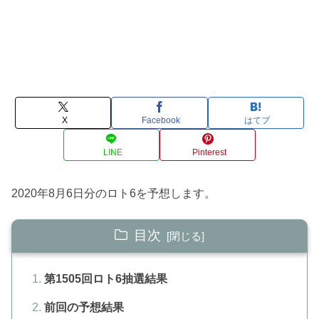
X
Facebook
はてブ
LINE
Pinterest
2020年8月6日分のロト6を予想します。
目次
第1505回ロト6抽選結果
前回の予想結果