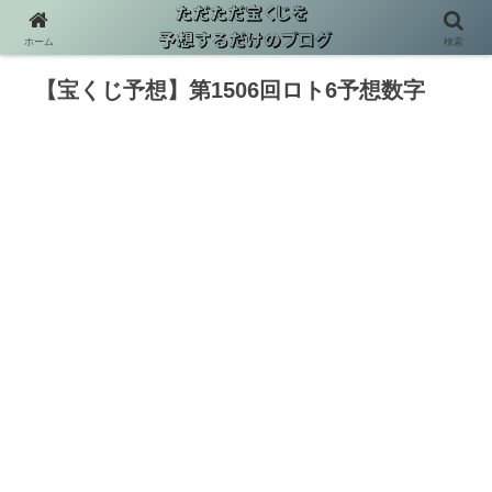
ホーム
検索
【宝くじ予想】第1506回ロト6予想数字