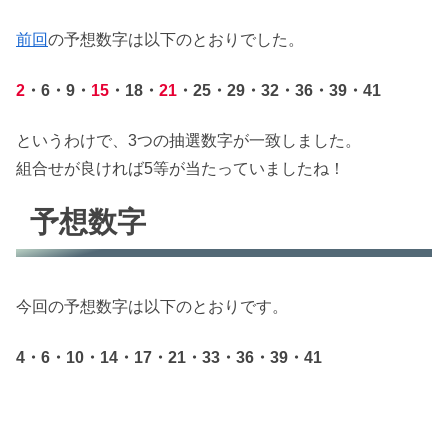
前回
の予想数字は以下のとおりでした。
2
・6・9・
15
・18・
21
・25・29・32・36・39・41
というわけで、3つの抽選数字が一致しました。
組合せが良ければ5等が当たっていましたね！
予想数字
今回の予想数字は以下のとおりです。
4・6・10・14・17・21・33・36・39・41