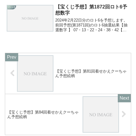
出ましたね。前回予想(第1592回)の予想
結果第1592回...
【宝くじ予想】第1872回ロト6予
ロト6
想数字
2024年2月22日分のロト6を予想します。
前回予想(第1871回)のロト6抽選結果【抽
選数字 】 07・13・22・24・38・42【ボ
ーナス数字】1413が第1870回から連続で
出ましたね。前回予想(第1871回)の予想
結果第1871回...
【宝くじ予想】第81回着せかえクーちゃ
ん予想絵柄
【宝くじ予想】第84回着せかえクーちゃ
ん予想絵柄