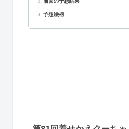
前回の予想結果
予想絵柄
第81回着せかえクーちゃ