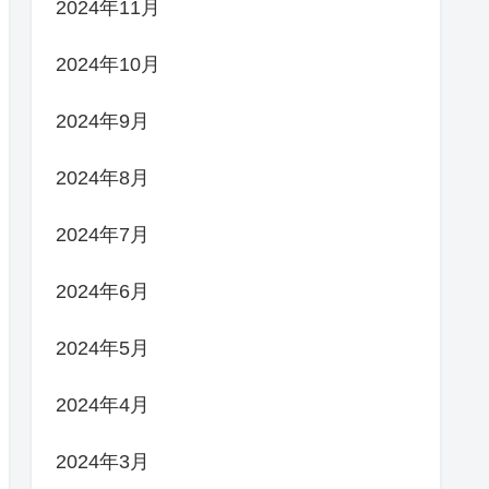
2024年11月
2024年10月
2024年9月
2024年8月
2024年7月
2024年6月
2024年5月
2024年4月
2024年3月