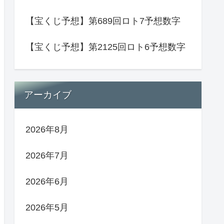
【宝くじ予想】第689回ロト7予想数字
【宝くじ予想】第2125回ロト6予想数字
アーカイブ
2026年8月
2026年7月
2026年6月
2026年5月