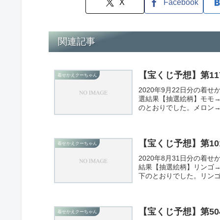
X
Facebook
関連記事
【宝くじ予想】第1
着せかえクーちゃん
2020年9月22日分の着
選結果【抽選絵柄】モモ
のとおりでした。メロン→
【宝くじ予想】第1
着せかえクーちゃん
2020年8月31日分の着
結果【抽選絵柄】リンゴ
下のとおりでした。リンゴ
【宝くじ予想】第5
着せかえクーちゃん