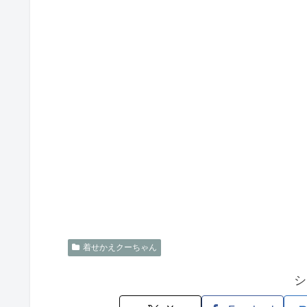
着せかえクーちゃん
シ