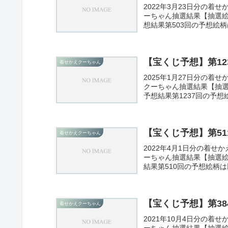
2022年3月23日分の着
ーちゃん抽選結果【抽選絵
想結果第503回の予想絵柄
【宝くじ予想】第1
着せかえクーちゃん
2025年1月27日分の着
クーちゃん抽選結果【抽選
予想結果第1237回の予想
【宝くじ予想】第5
着せかえクーちゃん
2022年4月1日分の着せ
ーちゃん抽選結果【抽選絵
結果第510回の予想絵柄は
【宝くじ予想】第3
着せかえクーちゃん
2021年10月4日分の着