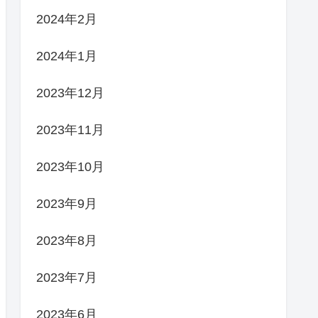
2024年2月
2024年1月
2023年12月
2023年11月
2023年10月
2023年9月
2023年8月
2023年7月
2023年6月