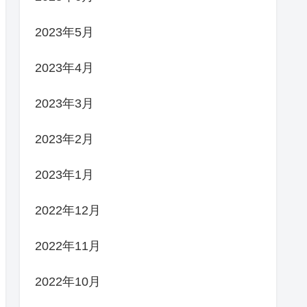
2023年5月
2023年4月
2023年3月
2023年2月
2023年1月
2022年12月
2022年11月
2022年10月