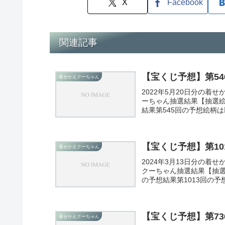
X
Facebook
関連記事
【宝くじ予想】第5
着せかえクーちゃん
2022年5月20日分の着
ーちゃん抽選結果【抽選絵
結果第545回の予想絵柄は
【宝くじ予想】第1
着せかえクーちゃん
2024年3月13日分の着
クーちゃん抽選結果【抽選
の予想結果第1013回の予
【宝くじ予想】第7
着せかえクーちゃん