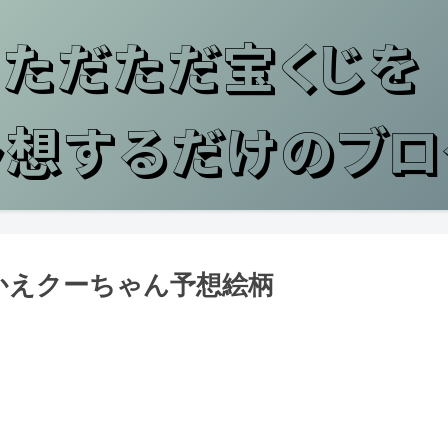
かえクーちゃん予想絵柄