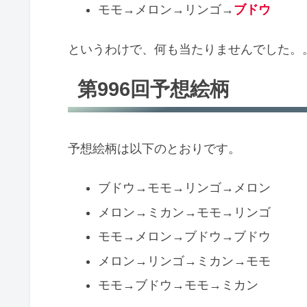
モモ→メロン→リンゴ→
ブドウ
というわけで、何も当たりませんでした。
第996回予想絵柄
予想絵柄は以下のとおりです。
ブドウ→モモ→リンゴ→メロン
メロン→ミカン→モモ→リンゴ
モモ→メロン→ブドウ→ブドウ
メロン→リンゴ→ミカン→モモ
モモ→ブドウ→モモ→ミカン