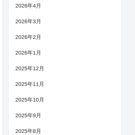
2026年4月
2026年3月
2026年2月
2026年1月
2025年12月
2025年11月
2025年10月
2025年9月
2025年8月