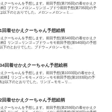
せかえクーちゃんを予想します。前回予想(第735回)の着せかえク
柄】ブドウ→メロン→リンゴ→ブドウ前回予想(第735回)の予
は以下のとおりでした。メロン→メロン→ミ...
41回着せかえクーちゃん予想絵柄
せかえクーちゃんを予想します。前回予想(第540回)の着せかえク
柄】リンゴ→リンゴ→ブドウ→モモ前回予想(第540回)の予想
以下のとおりでした。ブドウ→メロン→モモ...
034回着せかえクーちゃん予想絵柄
せかえクーちゃんを予想します。前回予想(第1033回)の着せかえ
絵柄】リンゴ→モモ→メロン→モモ前回予想(第1033回)の予
柄は以下のとおりでした。リンゴ→モモ→リ...
62回着せかえクーちゃん予想絵柄
せかえクーちゃんを予想します。前回予想(第259回)の着せかえク