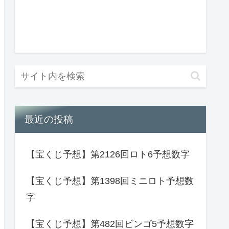
最近の投稿
【宝くじ予想】第2126回ロト6予想数字
【宝くじ予想】第1398回ミニロト予想数
字
【宝くじ予想】第482回ビンゴ5予想数字