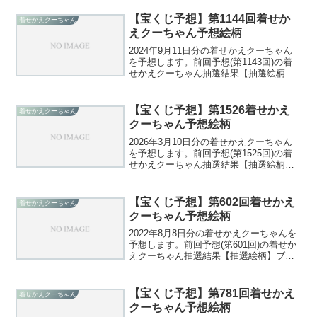
【宝くじ予想】第1144回着せか
着せかえクーちゃん
えクーちゃん予想絵柄
2024年9月11日分の着せかえクーちゃん
を予想します。前回予想(第1143回)の着
せかえクーちゃん抽選結果【抽選絵柄】
モモ→ブドウ→ミカン→メロン前回予想
(第1143回)の予想結果第1143回の予想絵
柄は以下のとおりでした。メロン→リン
【宝くじ予想】第1526着せかえ
着せかえクーちゃん
ゴ...
クーちゃん予想絵柄
2026年3月10日分の着せかえクーちゃん
を予想します。前回予想(第1525回)の着
せかえクーちゃん抽選結果【抽選絵柄】
ミカン→モモ→リンゴ→リンゴ前回予想
(第1525回)の予想結果第1525回の予想絵
柄は以下のとおりでした。ブドウ→モモ
【宝くじ予想】第602回着せかえ
着せかえクーちゃん
→...
クーちゃん予想絵柄
2022年8月8日分の着せかえクーちゃんを
予想します。前回予想(第601回)の着せか
えクーちゃん抽選結果【抽選絵柄】ブド
ウ→ミカン→モモ→モモ前回予想(第601
回)の予想結果第601回の予想絵柄は以下
のとおりでした。ミカン→ブドウ→ブド
【宝くじ予想】第781回着せかえ
着せかえクーちゃん
ウ→...
クーちゃん予想絵柄