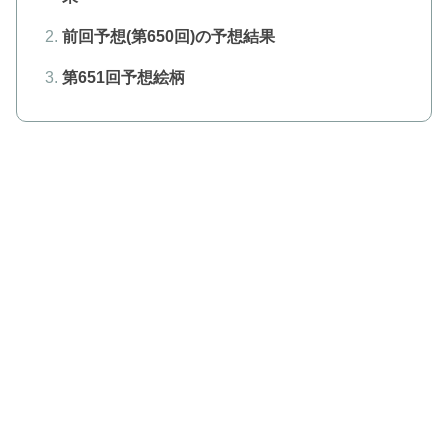
前回予想(第650回)の予想結果
第651回予想絵柄