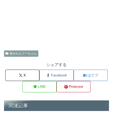
着せかえクーちゃん
シェアする
X
Facebook
はてブ
LINE
Pinterest
関連記事