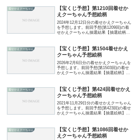
【宝くじ予想】第1210回着せか
着せかえクーちゃん
えクーちゃん予想絵柄
2024年12月12日分の着せかえクーちゃん
を予想します。前回予想(第1209回)の着
せかえクーちゃん抽選結果【抽選絵柄】
モモ→モモ→メロン→ブドウ前回予想(第
1209回)の予想結果第1209回の予想絵柄は
以下のとおりでした。ブドウ→メロン...
【宝くじ予想】第1504着せかえ
着せかえクーちゃん
クーちゃん予想絵柄
2026年2月6日分の着せかえクーちゃんを
予想します。前回予想(第1503回)の着せ
かえクーちゃん抽選結果【抽選絵柄】メ
ロン→メロン→リンゴ→ブドウ前回予想
(第1503回)の予想結果第1503回の予想絵
柄は以下のとおりでした。ブドウ→ブド
【宝くじ予想】第424回着せかえ
着せかえクーちゃん
ウ...
クーちゃん予想絵柄
2021年11月29日分の着せかえクーちゃん
を予想します。前回予想(第423回)の着せ
かえクーちゃん抽選結果【抽選絵柄】ブ
ドウ→ミカン→リンゴ→リンゴ前回予想
(第423回)の予想結果第423回の予想絵柄
は以下のとおりでした。ブドウ→ミカン
【宝くじ予想】第1086回着せか
着せかえクーちゃん
→...
えクーちゃん予想絵柄