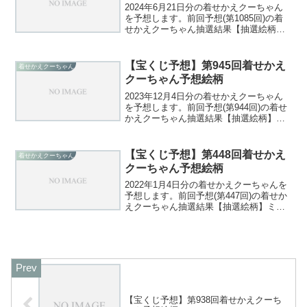
2024年6月21日分の着せかえクーちゃん
を予想します。前回予想(第1085回)の着
せかえクーちゃん抽選結果【抽選絵柄】
メロン→ブドウ→ミカン→ブドウ前回予
想(第1085回)の予想結果第1085回の予想
絵柄は以下のとおりでした。ブドウ→メ
【宝くじ予想】第945回着せかえ
着せかえクーちゃん
ロ...
クーちゃん予想絵柄
2023年12月4日分の着せかえクーちゃん
を予想します。前回予想(第944回)の着せ
かえクーちゃん抽選結果【抽選絵柄】ブ
ドウ→ブドウ→メロン→モモ前回予想(第
944回)の予想結果第944回の予想絵柄は以
下のとおりでした。ブドウ→メロン→モ
【宝くじ予想】第448回着せかえ
着せかえクーちゃん
モ...
クーちゃん予想絵柄
2022年1月4日分の着せかえクーちゃんを
予想します。前回予想(第447回)の着せか
えクーちゃん抽選結果【抽選絵柄】ミカ
ン→メロン→メロン→ミカン前回予想(第
447回)の予想結果第447回の予想絵柄は以
下のとおりでした。ミカン→ミカン→リ
ン...
【宝くじ予想】第938回着せかえクーち