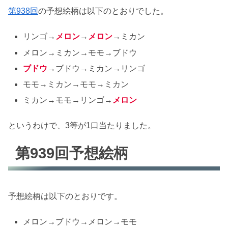
第938回
の予想絵柄は以下のとおりでした。
リンゴ→
メロン
→
メロン
→ミカン
メロン→ミカン→モモ→ブドウ
ブドウ
→ブドウ→ミカン→リンゴ
モモ→ミカン→モモ→ミカン
ミカン→モモ→リンゴ→
メロン
というわけで、3等が1口当たりました。
第939回予想絵柄
予想絵柄は以下のとおりです。
メロン→ブドウ→メロン→モモ