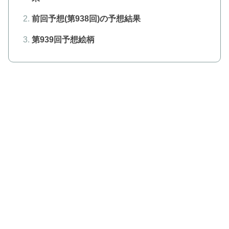
前回予想(第938回)の予想結果
第939回予想絵柄