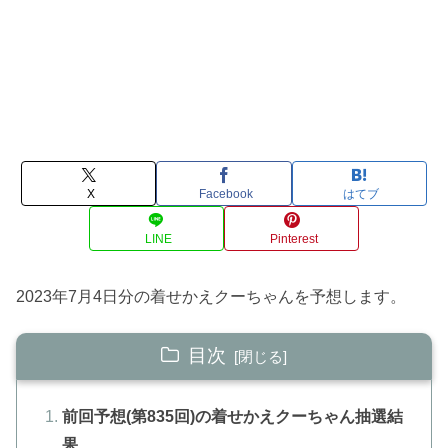
X
Facebook
はてブ
LINE
Pinterest
2023年7月4日分の着せかえクーちゃんを予想します。
目次
前回予想(第835回)の着せかえクーちゃん抽選結
果