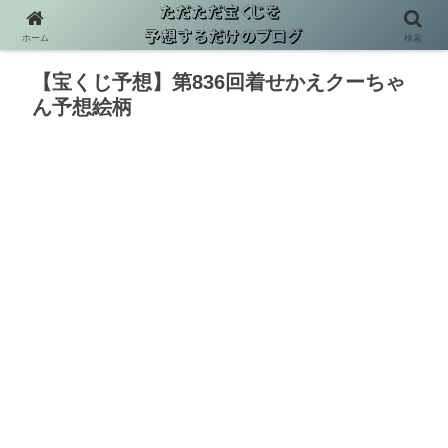
ホーム
検索
【宝くじ予想】第836回着せかえクーちゃ
ん予想絵柄