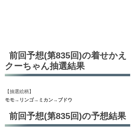
前回予想(第835回)の着せかえ
クーちゃん抽選結果
【抽選絵柄】
モモ→リンゴ→ミカン→ブドウ
前回予想(第835回)の予想結果