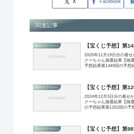
X
Facebook
関連記事
【宝くじ予想】第1
着せかえクーちゃん
2025年11月19日分の
クーちゃん抽選結果【抽選
予想結果第1449回の予想
【宝くじ予想】第1
着せかえクーちゃん
2024年12月3日分の着
クーちゃん抽選結果【抽選
の予想結果第1202回の予
【宝くじ予想】第9
着せかえクーちゃん