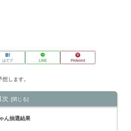
はてブ
LINE
Pinterest
を予想します。
目次
ちゃん抽選結果