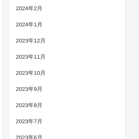
2024年2月
2024年1月
2023年12月
2023年11月
2023年10月
2023年9月
2023年8月
2023年7月
2023年6月