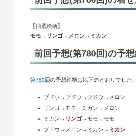
【抽選絵柄】
モモ→リンゴ→メロン→ミカン
前回予想(第780回)の予
第780回
の予想絵柄は以下のとおりでした
ブドウ→ブドウ→ブドウ→メロン
リンゴ→モモ→ミカン→メロン
ミカン→
リンゴ
→モモ→モモ
ブドウ→メロン→ミカン→
ミカン