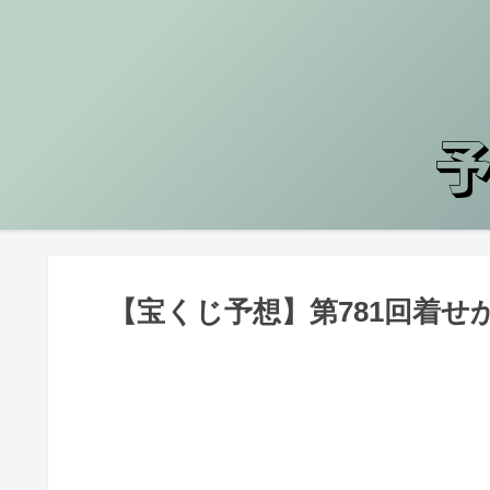
【宝くじ予想】第781回着せ