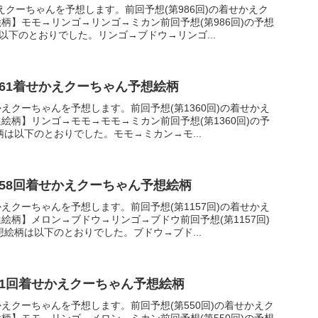
かえクーちゃんを予想します。前回予想(第986回)の着せかえク
柄】モモ→リンゴ→リンゴ→ミカン前回予想(第986回)の予想
以下のとおりでした。リンゴ→ブドウ→リンゴ...
361着せかえクーちゃん予想絵柄
せかえクーちゃんを予想します。前回予想(第1360回)の着せかえ
絵柄】リンゴ→モモ→モモ→ミカン前回予想(第1360回)の予
柄は以下のとおりでした。モモ→ミカン→モ...
158回着せかえクーちゃん予想絵柄
せかえクーちゃんを予想します。前回予想(第1157回)の着せかえ
絵柄】メロン→ブドウ→リンゴ→ブドウ前回予想(第1157回)
想絵柄は以下のとおりでした。ブドウ→ブド...
51回着せかえクーちゃん予想絵柄
せかえクーちゃんを予想します。前回予想(第550回)の着せかえク