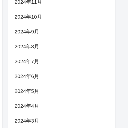
2024年11月
2024年10月
2024年9月
2024年8月
2024年7月
2024年6月
2024年5月
2024年4月
2024年3月